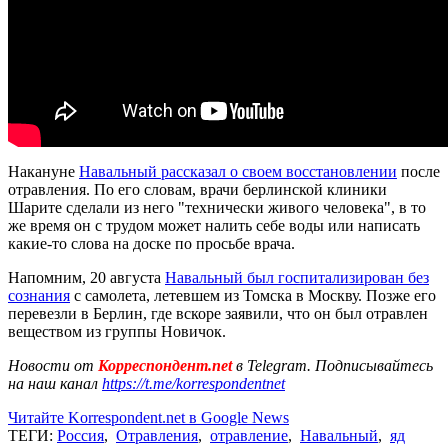
Накануне
Навальный рассказал о своем восстановлении
после
отравления. По его словам, врачи берлинской клиники
Шарите сделали из него "технически живого человека", в то
же время он с трудом может налить себе воды или написать
какие-то слова на доске по просьбе врача.
Напомним, 20 августа
Навальный был госпитализирован без
сознания
с самолета, летевшем из Томска в Москву. Позже его
перевезли в Берлин, где вскоре заявили, что он был отравлен
веществом из группы Новичок.
Новости от
Корреспондент.net
в Telegram. Подписывайтесь
на наш канал
https://t.me/korrespondentnet
Читайте Korrespondent.net в Google News
ТЕГИ:
Россия
,
Отравления
,
отравление
,
Навальный
,
яд