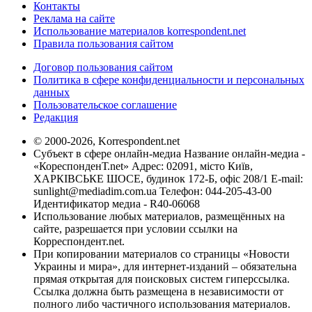
Контакты
Реклама на сайте
Использование материалов korrespondent.net
Правила пользования сайтом
Договор пользования сайтом
Политика в сфере конфиденциальности и персональных
данных
Пользовательское соглашение
Редакция
© 2000-2026, Korrespondent.net
Субъект в сфере онлайн-медиа Название онлайн-медиа -
«КореспонденТ.net» Адрес: 02091, місто Київ,
ХАРКІВСЬКЕ ШОСЕ, будинок 172-Б, офіс 208/1 E-mail:
sunlight@mediadim.com.ua
Телефон: 044-205-43-00
Идентификатор медиа - R40-06068
Использование любых материалов, размещённых на
сайте, разрешается при условии ссылки на
Корреспондент.net.
При копировании материалов со страницы «Новости
Украины и мира», для интернет-изданий – обязательна
прямая открытая для поисковых систем гиперссылка.
Ссылка должна быть размещена в независимости от
полного либо частичного использования материалов.