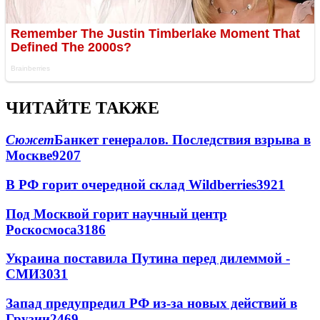
ЧИТАЙТЕ ТАКЖЕ
Сюжет
Банкет генералов. Последствия взрыва в
Москве
9207
В РФ горит очередной склад Wildberries
3921
Под Москвой горит научный центр
Роскосмоса
3186
Украина поставила Путина перед дилеммой -
СМИ
3031
Запад предупредил РФ из-за новых действий в
Грузии
2469