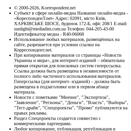
© 2000-2026, Korrespondent.net
Субъект в сфере онлайн-медиа Название онлайн-медиа -
«КореспонденТ.net» Адрес: 02091, місто Київ,
ХАРКІВСЬКЕ ШОСЕ, будинок 172-Б, офіс 208/1 E-mail:
sunlight@mediadim.com.ua
Телефон: 044-205-43-00
Идентификатор медиа - R40-06068
Использование любых материалов, размещённых на
сайте, разрешается при условии ссылки на
Корреспондент.net.
При копировании материалов со страницы «Новости
Украины и мира», для интернет-изданий – обязательна
прямая открытая для поисковых систем гиперссылка.
Ссылка должна быть размещена в независимости от
полного либо частичного использования материалов.
Гиперссылка (для интернет- изданий) – должна быть
размещена в подзаголовке или в первом абзаце
материала.
Новости с пометками "Мнение", "Экспертиза",
"Заявление", "Регионы", "Деньги", "Власть", "Выборы",
"Тест-драйв", "Спецпроекты", "Промо" публикуются на
правах рекламы.
Раздел Спецпроекты создается совместно с
коммерческими партнерами.
Любое копирование, публикация, републикация и