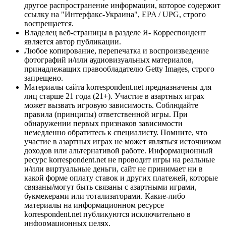
другое распространение информации, которое содержит
ссылку на "Интерфакс-Украина", EPA / UPG, строго
воспрещается.
Владелец веб-страницы в разделе Я- Корреспондент
является автор публикации.
Любое копирование, перепечатка и воспроизведение
фотографий и/или аудиовизуальных материалов,
принадлежащих правообладателю Getty Images, строго
запрещено.
Материалы сайта korrespondent.net предназначены для
лиц старше 21 года (21+). Участие в азартных играх
может вызвать игровую зависимость. Соблюдайте
правила (принципы) ответственной игры. При
обнаружении первых признаков зависимости
немедленно обратитесь к специалисту. Помните, что
участие в азартных играх не может являться источником
доходов или альтернативой работе. Информационный
ресурс korrespondent.net не проводит игры на реальные
и/или виртуальные деньги, сайт не принимает ни в
какой форме оплату ставок и других платежей, которые
связаны/могут быть связаны с азартными играми,
букмекерами или тотализаторами. Какие-либо
материалы на информационном ресурсе
korrespondent.net публикуются исключительно в
информационных целях.