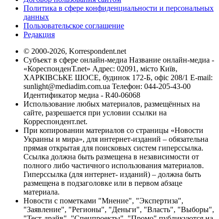
Политика в сфере конфиденциальности и персональных
данных
Пользовательское соглашение
Редакция
© 2000-2026, Korrespondent.net
Субъект в сфере онлайн-медиа Название онлайн-медиа -
«КореспонденТ.net» Адрес: 02091, місто Київ,
ХАРКІВСЬКЕ ШОСЕ, будинок 172-Б, офіс 208/1 E-mail:
sunlight@mediadim.com.ua
Телефон: 044-205-43-00
Идентификатор медиа - R40-06068
Использование любых материалов, размещённых на
сайте, разрешается при условии ссылки на
Корреспондент.net.
При копировании материалов со страницы «Новости
Украины и мира», для интернет-изданий – обязательна
прямая открытая для поисковых систем гиперссылка.
Ссылка должна быть размещена в независимости от
полного либо частичного использования материалов.
Гиперссылка (для интернет- изданий) – должна быть
размещена в подзаголовке или в первом абзаце
материала.
Новости с пометками "Мнение", "Экспертиза",
"Заявление", "Регионы", "Деньги", "Власть", "Выборы",
"Тест-драйв", "Спецпроекты", "Промо" публикуются на