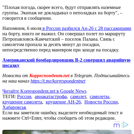
"Плохая погода, скорее всего, будут отправлять наземные
группы. Экипаж не докладывал о неполадках на борту", –
говорится в сообщении.
Напомним, 6 июля
в России разбился Ан-26 с 28 пассажирами
на борту, никто не выжил. Он совершал полет по маршруту
Петропавловск-Камчатский – поселок Палана. Связь с
самолетом пропала за десять минут до посадки,
непосредственно перед маневром при заходе на посадку.
Американский бомбардировщик B-2 совершил аварийную
посадку
Новости от
Корреспондент.net
в Telegram. Подписывайтесь
на наш канал
https://t.me/korrespondentnet
Читайте Korrespondent.net в Google News
ТЕГИ:
Россия
,
авиакатастрофа
,
самолет
,
самолеты
,
крушение самолета
,
крушение АН-26
,
Новости России
,
Хабаровськ
Если вы заметили ошибку, выделите необходимый текст и
нажмите Ctrl+Enter, чтобы сообщить об этом редакции.