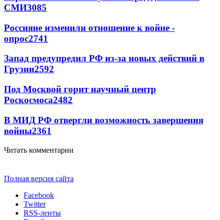
СМИ
3085
Россияне изменили отношение к войне -
опрос
2741
Запад предупредил РФ из-за новых действий в
Грузии
2592
Под Москвой горит научный центр
Роскосмоса
2482
В МИД РФ отвергли возможность завершения
войны
2361
Читать комментарии
Полная версия сайта
Facebook
Twitter
RSS-ленты