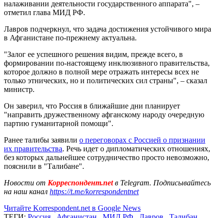
налаживании деятельности государственного аппарата", –
отметил глава МИД РФ.
Лавров подчеркнул, что задача достижения устойчивого мира
в Афганистане по-прежнему актуальна.
"Залог ее успешного решения видим, прежде всего, в
формировании по-настоящему инклюзивного правительства,
которое должно в полной мере отражать интересы всех не
только этнических, но и политических сил страны", – сказал
министр.
Он заверил, что Россия в ближайшие дни планирует
"направить дружественному афганскому народу очередную
партию гуманитарной помощи".
Ранее талибы заявили
о переговорах с Россией о признании
их правительства
. Речь идет о дипломатических отношениях,
без которых дальнейшее сотрудничество просто невозможно,
пояснили в "Талибане".
Новости от
Корреспондент.net
в Telegram. Подписывайтесь
на наш канал
https://t.me/korrespondentnet
Читайте Korrespondent.net в Google News
ТЕГИ:
Россия
,
Афганистан
,
МИД РФ
,
Лавров
,
Талибан
,