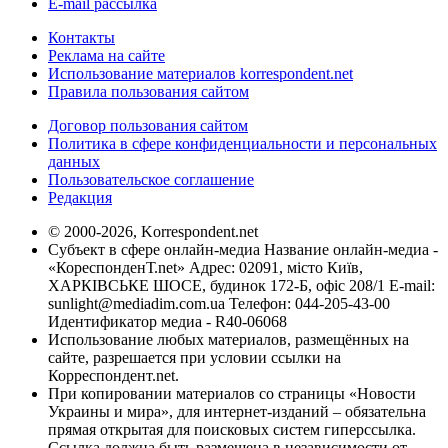
E-mail рассылка
Контакты
Реклама на сайте
Использование материалов korrespondent.net
Правила пользования сайтом
Договор пользования сайтом
Политика в сфере конфиденциальности и персональных
данных
Пользовательское соглашение
Редакция
© 2000-2026, Korrespondent.net
Субъект в сфере онлайн-медиа Название онлайн-медиа -
«КореспонденТ.net» Адрес: 02091, місто Київ,
ХАРКІВСЬКЕ ШОСЕ, будинок 172-Б, офіс 208/1 E-mail:
sunlight@mediadim.com.ua
Телефон: 044-205-43-00
Идентификатор медиа - R40-06068
Использование любых материалов, размещённых на
сайте, разрешается при условии ссылки на
Корреспондент.net.
При копировании материалов со страницы «Новости
Украины и мира», для интернет-изданий – обязательна
прямая открытая для поисковых систем гиперссылка.
Ссылка должна быть размещена в независимости от