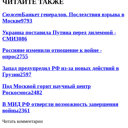
ЧИТАЙТЕ ТАКЖЕ
Сюжет
Банкет генералов. Последствия взрыва в
Москве
9793
Украина поставила Путина перед дилеммой -
СМИ
3086
Россияне изменили отношение к войне -
опрос
2755
Запад предупредил РФ из-за новых действий в
Грузии
2597
Под Москвой горит научный центр
Роскосмоса
2482
В МИД РФ отвергли возможность завершения
войны
2361
Читать комментарии