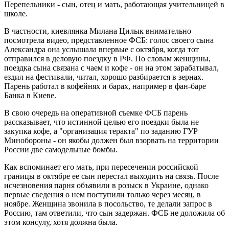
Перепельники - сын, отец и мать, работающая учительницей в
школе.
В частности, киевлянка Милана Цилык внимательно
посмотрела видео, представленное ФСБ: голос своего сына
Александра она услышала впервые с октября, когда тот
отправился в деловую поездку в РФ. По словам женщины,
поездка сына связана с чаем и кофе - он на этом зарабатывал,
ездил на фестивали, читал, хорошо разбирается в зернах.
Парень работал в кофейнях и барах, например в фан-баре
Банка в Киеве.
В свою очередь на оперативной съемке ФСБ парень
рассказывает, что истинной целью его поездки была не
закупка кофе, а "организация теракта" по заданию ГУР
Минобороны - он якобы должен был взорвать на территории
России две самодельные бомбы.
Как вспоминает его мать, при пересечении российской
границы в октябре ее сын перестал выходить на связь. После
исчезновения парня объявили в розыск в Украине, однако
первые сведения о нем поступили только через месяц, в
ноябре. Женщина звонила в посольство, те делали запрос в
Россию, там ответили, что сын задержан. ФСБ не доложила об
этом консулу, хотя должна была.