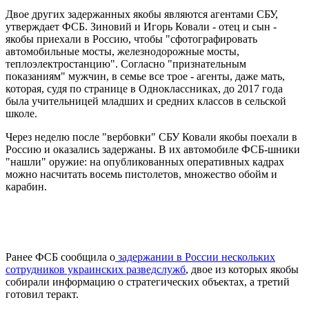
Двое других задержанных якобы являются агентами СБУ,
утверждает ФСБ. Зиновий и Игорь Ковали - отец и сын -
якобы приехали в Россию, чтобы "сфотографировать
автомобильные мосты, железнодорожные мосты,
теплоэлектростанцию". Согласно "признательным
показаниям" мужчин, в семье все трое - агенты, даже мать,
которая, судя по странице в Одноклассниках, до 2017 года
была учительницей младших и средних классов в сельской
школе.
Через неделю после "вербовки" СБУ Ковали якобы поехали в
Россию и оказались задержаны. В их автомобиле ФСБ-шники
"нашли" оружие: на опубликованных оперативных кадрах
можно насчитать восемь пистолетов, множество обойм и
карабин.
Ранее ФСБ сообщила о
задержании в России нескольких
сотрудников украинских разведслужб
, двое из которых якобы
собирали информацию о стратегических объектах, а третий
готовил теракт.