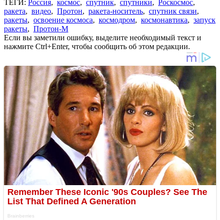
ТЕГИ:
Россия
,
космос
,
спутник
,
спутники
,
Роскосмос
,
ракета
,
видео
,
Протон
,
ракета-носитель
,
спутник связи
,
ракеты
,
освоение космоса
,
космодром
,
космонавтика
,
запуск
ракеты
,
Протон-М
Если вы заметили ошибку, выделите необходимый текст и
нажмите Ctrl+Enter, чтобы сообщить об этом редакции.