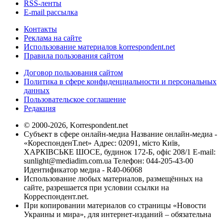
RSS-ленты
E-mail рассылка
Контакты
Реклама на сайте
Использование материалов korrespondent.net
Правила пользования сайтом
Договор пользования сайтом
Политика в сфере конфиденциальности и персональных
данных
Пользовательское соглашение
Редакция
© 2000-2026, Korrespondent.net
Субъект в сфере онлайн-медиа Название онлайн-медиа -
«КореспонденТ.net» Адрес: 02091, місто Київ,
ХАРКІВСЬКЕ ШОСЕ, будинок 172-Б, офіс 208/1 E-mail:
sunlight@mediadim.com.ua
Телефон: 044-205-43-00
Идентификатор медиа - R40-06068
Использование любых материалов, размещённых на
сайте, разрешается при условии ссылки на
Корреспондент.net.
При копировании материалов со страницы «Новости
Украины и мира», для интернет-изданий – обязательна