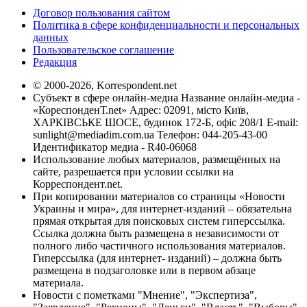
Договор пользования сайтом
Политика в сфере конфиденциальности и персональных
данных
Пользовательское соглашение
Редакция
© 2000-2026, Korrespondent.net
Субъект в сфере онлайн-медиа Название онлайн-медиа -
«КореспонденТ.net» Адрес: 02091, місто Київ,
ХАРКІВСЬКЕ ШОСЕ, будинок 172-Б, офіс 208/1 E-mail:
sunlight@mediadim.com.ua
Телефон: 044-205-43-00
Идентификатор медиа - R40-06068
Использование любых материалов, размещённых на
сайте, разрешается при условии ссылки на
Корреспондент.net.
При копировании материалов со страницы «Новости
Украины и мира», для интернет-изданий – обязательна
прямая открытая для поисковых систем гиперссылка.
Ссылка должна быть размещена в независимости от
полного либо частичного использования материалов.
Гиперссылка (для интернет- изданий) – должна быть
размещена в подзаголовке или в первом абзаце
материала.
Новости с пометками "Мнение", "Экспертиза",