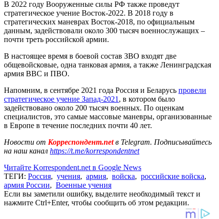
В 2022 году Вооруженные силы РФ также проведут
стратегическое учение Восток-2022. В 2018 году в
стратегических маневрах Восток-2018, по официальным
данным, задействовали около 300 тысяч военнослужащих –
почти треть российской армии.
В настоящее время в боевой состав ЗВО входят две
общевойсковые, одна танковая армия, а также Ленинградская
армия ВВС и ПВО.
Напомним, в сентябре 2021 года Россия и Беларусь
провели
стратегическое учение Запад-2021
, в котором было
задействовано около 200 тысяч военных. По оценкам
специалистов, это самые массовые маневры, организованные
в Европе в течение последних почти 40 лет.
Новости от
Корреспондент.net
в Telegram. Подписывайтесь
на наш канал
https://t.me/korrespondentnet
Читайте Korrespondent.net в Google News
ТЕГИ:
Россия
,
учения
,
армия
,
войска
,
российские войска
,
армия России
,
Военные учения
Если вы заметили ошибку, выделите необходимый текст и
нажмите Ctrl+Enter, чтобы сообщить об этом редакции.