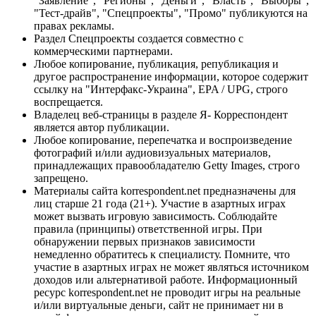
"Заявление", "Регионы", "Деньги", "Власть", "Выборы",
"Тест-драйв", "Спецпроекты", "Промо" публикуются на
правах рекламы.
Раздел Спецпроекты создается совместно с
коммерческими партнерами.
Любое копирование, публикация, републикация и
другое распространение информации, которое содержит
ссылку на "Интерфакс-Украина", EPA / UPG, строго
воспрещается.
Владелец веб-страницы в разделе Я- Корреспондент
является автор публикации.
Любое копирование, перепечатка и воспроизведение
фотографий и/или аудиовизуальных материалов,
принадлежащих правообладателю Getty Images, строго
запрещено.
Материалы сайта korrespondent.net предназначены для
лиц старше 21 года (21+). Участие в азартных играх
может вызвать игровую зависимость. Соблюдайте
правила (принципы) ответственной игры. При
обнаружении первых признаков зависимости
немедленно обратитесь к специалисту. Помните, что
участие в азартных играх не может являться источником
доходов или альтернативой работе. Информационный
ресурс korrespondent.net не проводит игры на реальные
и/или виртуальные деньги, сайт не принимает ни в