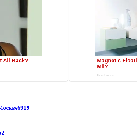
Москве
6919
52