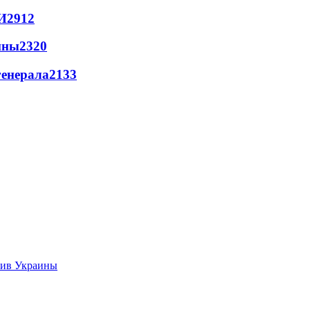
И
2912
йны
2320
генерала
2133
тив Украины