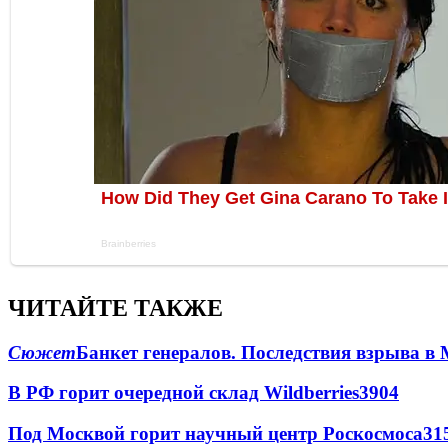
ЧИТАЙТЕ ТАКЖЕ
Сюжет
Банкет генералов. Последствия взрыва в 
В РФ горит очередной склад Wildberries
3904
Под Москвой горит научный центр Роскосмоса
31