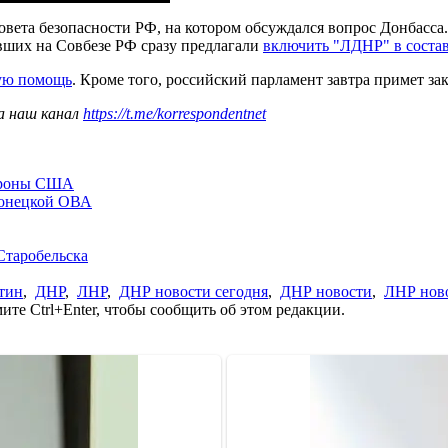
вета безопасности РФ, на котором обсуждался вопрос Донбасса
вших на Совбезе РФ сразу предлагали
включить "ЛДНР" в соста
ую помощь
. Кроме того, российский парламент завтра примет за
а наш канал
https://t.me/korrespondentnet
бороны США
Донецкой ОВА
Старобельска
тин
,
ДНР
,
ЛНР
,
ДНР новости сегодня
,
ДНР новости
,
ЛНР нов
те Ctrl+Enter, чтобы сообщить об этом редакции.