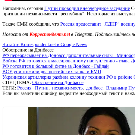
Напомним, сегодня
Путин проводил внеочередное заседание
Со
признании независимости "республик". Некоторые из выступа
Также СМИ сообщили, что
Россия предоставит "ЛДНР" военн
Новости от
Корреспондент.net
в Telegram. Подписывайтесь н
Читайте Korrespondent.net в Google News
Обострение на Донбассе
РФ перебрасывает на Донбасс дополнительные силы - Мино
Войска РФ готовятся к массированному наступлению - глава 
РФ готовится к большой битве за Донбасс - Гайдай
ВСУ уничтожили два российских танка и БМП
Украинская артиллерия разбила колонну техники РФ в районе 
СПЕЦТЕМА:
Обострение на Донбассе
ТЕГИ:
Россия
,
Путин
,
независимость
,
донбасс
,
Владимир Пу
Если вы заметили ошибку, выделите необходимый текст и нажми