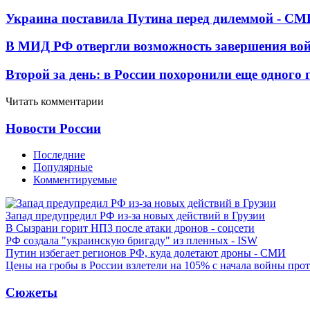
Украина поставила Путина перед дилеммой - СМ
В МИД РФ отвергли возможность завершения во
Второй за день: в России похоронили еще одного 
Читать комментарии
Новости России
Последние
Популярные
Комментируемые
Запад предупредил РФ из-за новых действий в Грузии
В Сызрани горит НПЗ после атаки дронов - соцсети
РФ создала "украинскую бригаду" из пленных - ISW
Путин избегает регионов РФ, куда долетают дроны - СМИ
Цены на гробы в России взлетели на 105% с начала войны про
Сюжеты