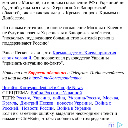
контакт с Москвой, то в новом соглашении РФ с Украиной не
будет обсуждаться статус Херсонской и Запорожской
областей, так же как закрыт для Кремля вопрос с Крымом и
Донбассом.
По словам источника, в новое соглашение Москвы с Киевом
не будут включены Херсонская и Запорожская области,
"поскольку подавляющее большинство жителей региона
поддерживают Россию".
Ранее Песков заявил, что
Кремль ждет от Киева принятия
своих условий
. Он посоветовал руководству Украины
"признать ситуацию де-факто".
Новости от
Корреспондент.net
в Telegram. Подписывайтесь
на наш канал
https://t.me/korrespondentnet
Читайте Korrespondent.net в Google News
СПЕЦТЕМА:
Война России с Украиной
ТЕГИ:
Россия
,
Украина
,
война
,
Украина-Россия
,
Москва
,
Кремль
,
Дмитрий Песков
,
новости Украины
,
Война с
Россией
,
Новости России
,
Война в Украине
Если вы заметили ошибку, выделите необходимый текст и
нажмите Ctrl+Enter, чтобы сообщить об этом редакции.