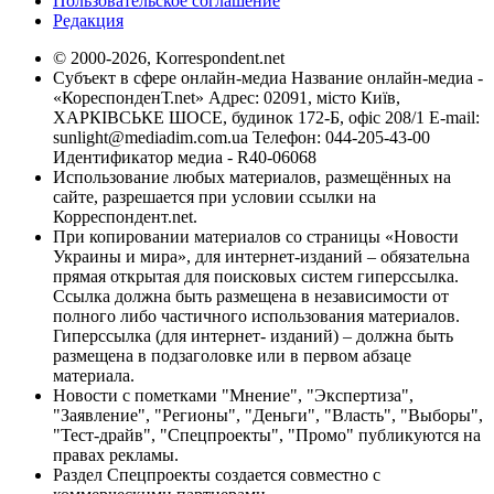
Пользовательское соглашение
Редакция
© 2000-2026, Korrespondent.net
Субъект в сфере онлайн-медиа Название онлайн-медиа -
«КореспонденТ.net» Адрес: 02091, місто Київ,
ХАРКІВСЬКЕ ШОСЕ, будинок 172-Б, офіс 208/1 E-mail:
sunlight@mediadim.com.ua
Телефон: 044-205-43-00
Идентификатор медиа - R40-06068
Использование любых материалов, размещённых на
сайте, разрешается при условии ссылки на
Корреспондент.net.
При копировании материалов со страницы «Новости
Украины и мира», для интернет-изданий – обязательна
прямая открытая для поисковых систем гиперссылка.
Ссылка должна быть размещена в независимости от
полного либо частичного использования материалов.
Гиперссылка (для интернет- изданий) – должна быть
размещена в подзаголовке или в первом абзаце
материала.
Новости с пометками "Мнение", "Экспертиза",
"Заявление", "Регионы", "Деньги", "Власть", "Выборы",
"Тест-драйв", "Спецпроекты", "Промо" публикуются на
правах рекламы.
Раздел Спецпроекты создается совместно с