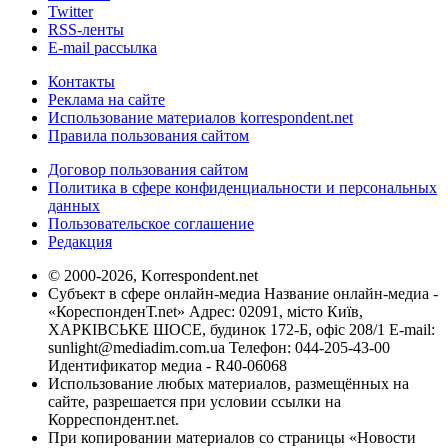
Twitter
RSS-ленты
E-mail рассылка
Контакты
Реклама на сайте
Использование материалов korrespondent.net
Правила пользования сайтом
Договор пользования сайтом
Политика в сфере конфиденциальности и персональных
данных
Пользовательское соглашение
Редакция
© 2000-2026, Korrespondent.net
Субъект в сфере онлайн-медиа Название онлайн-медиа -
«КореспонденТ.net» Адрес: 02091, місто Київ,
ХАРКІВСЬКЕ ШОСЕ, будинок 172-Б, офіс 208/1 E-mail:
sunlight@mediadim.com.ua
Телефон: 044-205-43-00
Идентификатор медиа - R40-06068
Использование любых материалов, размещённых на
сайте, разрешается при условии ссылки на
Корреспондент.net.
При копировании материалов со страницы «Новости