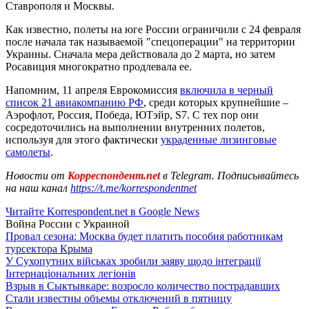
Ставрополя и Москвы.
Как известно, полеты на юге России ограничили с 24 февраля
после начала так называемой "спецоперации" на территории
Украины. Сначала мера действовала до 2 марта, но затем
Росавиция многократно продлевала ее.
Напомним, 11 апреля Еврокомиссия
включила в черный
список 21 авиакомпанию РФ
, среди которых крупнейшие –
Аэрофлот, Россия, Победа, ЮТэйр, S7. С тех пор они
сосредоточились на выполнении внутренних полетов,
используя для этого фактически
украденные лизинговые
самолеты
.
Новости от
Корреспондент.net
в Telegram. Подписывайтесь
на наш канал
https://t.me/korrespondentnet
Читайте Korrespondent.net в Google News
Война России с Украиной
Провал сезона: Москва будет платить пособия работникам
турсектора Крыма
У Сухопутних військах зробили заяву щодо інтеграції
Інтернаціональних легіонів
Взрыв в Сыктывкаре: возросло количество пострадавших
Стали известны объемы отключений в пятницу