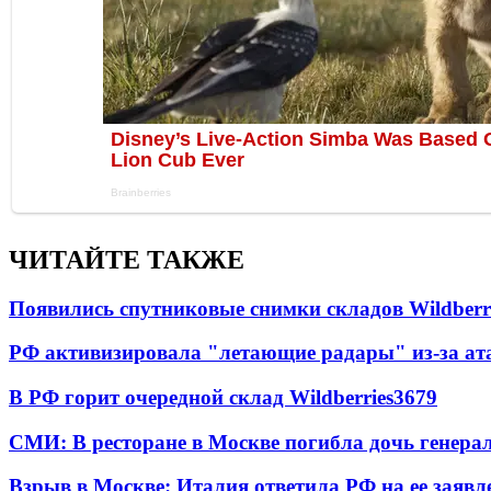
ЧИТАЙТЕ ТАКЖЕ
Появились спутниковые снимки складов Wildberr
РФ активизировала "летающие радары" из-за а
В РФ горит очередной склад Wildberries
3679
СМИ: В ресторане в Москве погибла дочь генера
Взрыв в Москве: Италия ответила РФ на ее заявл