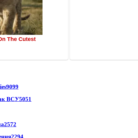
ies
9099
так ВСУ
5051
ла
2572
ения
2294