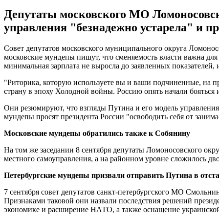
Депутаты московского МО Ломоносовски
управления "безнадежно устарела" и пр
Совет депутатов московского муниципального округа Ломонос
московские мундепы пишут, что сменяемость власти важна для 
минимальная зарплата не выросла до заявленных показателей,
"Риторика, которую используете вы и ваши подчиненные, на п
страну в эпоху Холодной войны. Россию опять начали бояться
Они резюмируют, что взгляды Путина и его модель управления 
мундепы просят президента России "освободить себя от заним
Московские мундепы обратились также к Собянину
На том же заседании 8 сентября депутаты Ломоносовского окр
местного самоуправления, а на районном уровне сложилось дв
Петербургские мундепы призвали отправить Путина в отста
7 сентября совет депутатов санкт-петербургского МО Смольни
Признаками таковой они назвали последствия решений презид
экономике и расширение НАТО, а также оснащение украинской