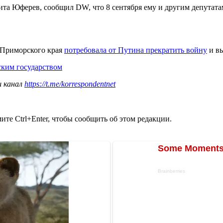
ита Юферев, сообщил DW, что 8 сентября ему и другим депута
я Приморского края
потребовала от Путина прекратить войну
и вы
ским государством
ш канал
https://t.me/korrespondentnet
те Ctrl+Enter, чтобы сообщить об этом редакции.