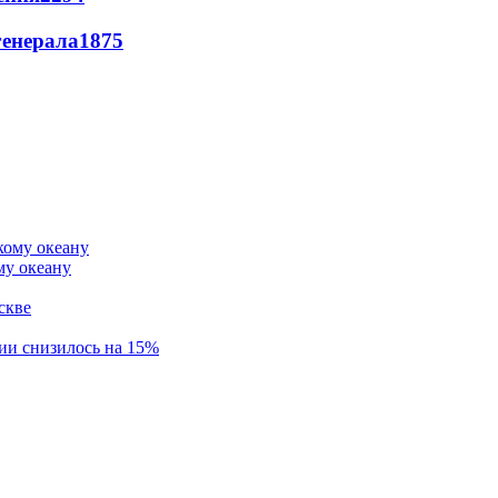
генерала
1875
му океану
скве
ии снизилось на 15%