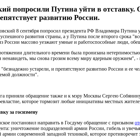
й попросили Путина уйти в отставку. О
епятствует развитию России.
овский 8 сентября попросил президента РФ Владимира Путина у
успешного развития страны, а у Путина после второго срока "вс
 из России массово уезжают умные и работоспособные люди, обе
ротяжении длительного времени была пронизана нетерпимостью 
 и ненавидеть, мы снова грозим всему миру ядерным оружием",
"безнадежно устарели, и препятствуют развитию России и ее чел
аемой должности".
уга приняли обращение также и к мэру Москвы Сергею Собянину.
оевластие, которое тормозит любые инициативы местных жителей
вку за госизмену
нское постановил направить в Госдуму обращение с призывом
от
ента: уничтожение подразделений армии России, гибель и увечь
 армии современной западной техникой, которое противоречит 