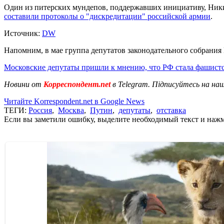
Один из питерских мундепов, поддержавших инициативу, Ник
составили протоколы о "дискредитации" российской армии
.
Источник:
DW
Напомним, в мае группа депутатов законодательного собрани
Московские депутаты пришли к мнению, что РФ стала фашист
Новини от
Корреспондент.net
в Telegram. Підписуйтесь на на
Читайте Korrespondent.net в Google News
ТЕГИ:
Россия
,
Москва
,
Путин
,
депутаты
,
отставка
Если вы заметили ошибку, выделите необходимый текст и нажми