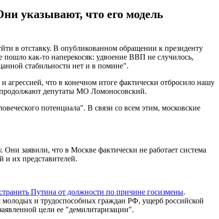
ни указывают, что его модель
йти в отставку. В опубликованном обращении к президенту
е пошло как-то наперекосяк: удвоение ВВП не случилось,
щанной стабильности нет и в помине".
и агрессией, что в конечном итоге фактически отбросило нашу
 - продолжают депутаты МО Ломоносовский.
овеческого потенциала". В связи со всем этим, московские
 Они заявили, что в Москве фактически не работает система
 и их представителей.
странить Путина от должности по причине госизмены
.
я молодых и трудоспособных граждан РФ, ущерб российской
заявленной цели ее "демилитаризации".