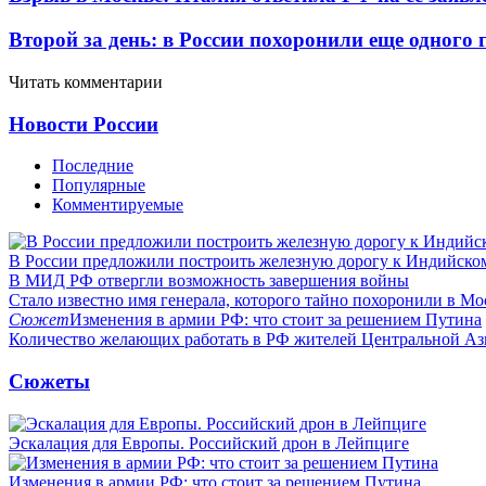
Второй за день: в России похоронили еще одного 
Читать комментарии
Новости России
Последние
Популярные
Комментируемые
В России предложили построить железную дорогу к Индийско
В МИД РФ отвергли возможность завершения войны
Стало известно имя генерала, которого тайно похоронили в Мо
Сюжет
Изменения в армии РФ: что стоит за решением Путина
Количество желающих работать в РФ жителей Центральной Аз
Сюжеты
Эскалация для Европы. Российский дрон в Лейпциге
Изменения в армии РФ: что стоит за решением Путина