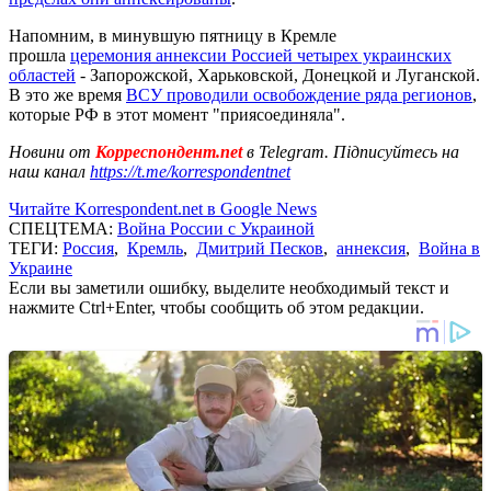
Напомним, в минувшую пятницу в Кремле
прошла
церемония аннексии Россией четырех украинских
областей
- Запорожской, Харьковской, Донецкой и Луганской.
В это же время
ВСУ проводили освобождение ряда регионов
,
которые РФ в этот момент "приясоединяла".
Новини от
Корреспондент.net
в Telegram. Підписуйтесь на
наш канал
https://t.me/korrespondentnet
Читайте Korrespondent.net в Google News
СПЕЦТЕМА:
Война России с Украиной
ТЕГИ:
Россия
,
Кремль
,
Дмитрий Песков
,
аннексия
,
Война в
Украине
Если вы заметили ошибку, выделите необходимый текст и
нажмите Ctrl+Enter, чтобы сообщить об этом редакции.