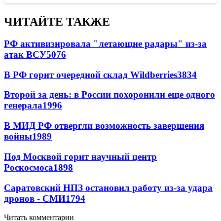
ЧИТАЙТЕ ТАКЖЕ
РФ активизировала "летающие радары" из-за
атак ВСУ
5076
В РФ горит очередной склад Wildberries
3834
Второй за день: в России похоронили еще одного
генерала
1996
В МИД РФ отвергли возможность завершения
войны
1989
Под Москвой горит научный центр
Роскосмоса
1898
Саратовский НПЗ остановил работу из-за удара
дронов - СМИ
1794
Читать комментарии