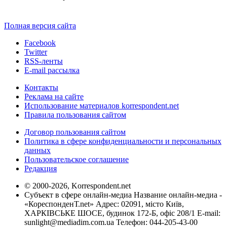
Полная версия сайта
Facebook
Twitter
RSS-ленты
E-mail рассылка
Контакты
Реклама на сайте
Использование материалов korrespondent.net
Правила пользования сайтом
Договор пользования сайтом
Политика в сфере конфиденциальности и персональных
данных
Пользовательское соглашение
Редакция
© 2000-2026, Korrespondent.net
Субъект в сфере онлайн-медиа Название онлайн-медиа -
«КореспонденТ.net» Адрес: 02091, місто Київ,
ХАРКІВСЬКЕ ШОСЕ, будинок 172-Б, офіс 208/1 E-mail:
sunlight@mediadim.com.ua
Телефон: 044-205-43-00