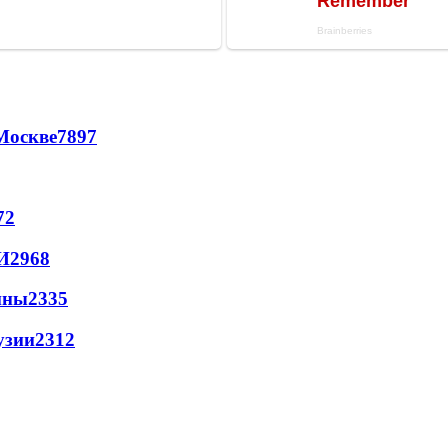
Москве
7897
72
И
2968
йны
2335
узии
2312