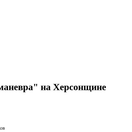
"маневра" на Херсонщине
ков