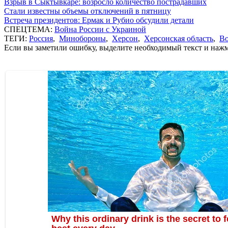
Взрыв в Сыктывкаре: возросло количество пострадавших
Стали известны объемы отключений в пятницу
Встреча президентов: Ермак и Рубио обсудили детали
СПЕЦТЕМА:
Война России с Украиной
ТЕГИ:
Россия
,
Минобороны
,
Херсон
,
Херсонская область
,
Во
Если вы заметили ошибку, выделите необходимый текст и нажми