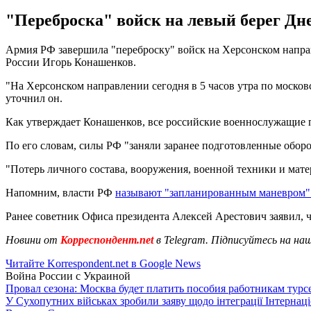
"Переброска" войск на левый берег Дн
Армия РФ завершила "переброску" войск на Херсонском направ
России Игорь Конашенков.
"На Херсонском направлении сегодня в 5 часов утра по московс
уточнил он.
Как утверждает Конашенков, все российские военнослужащие п
По его словам, силы РФ "заняли заранее подготовленные обор
"Потерь личного состава, вооружения, военной техники и мат
Напомним, власти РФ
называют "запланированным маневром"
Ранее советник Офиса президента Алексей Арестович заявил, 
Новини от
Корреспондент.net
в Telegram. Підписуйтесь на на
Читайте Korrespondent.net в Google News
Война России с Украиной
Провал сезона: Москва будет платить пособия работникам тур
У Сухопутних військах зробили заяву щодо інтеграції Інтернац