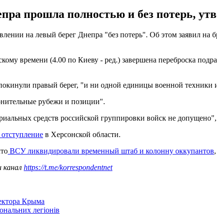
епра прошла полностью и без потерь, у
лении на левый берег Днепра "без потерь". Об этом заявил на 
кому времени (4.00 по Киеву - ред.) завершена переброска подр
окинули правый берег, "и ни одной единицы военной техники и
онительные рубежи и позиции".
ериальных средств российской группировки войск не допущено"
 отступление
в Херсонской области.
что
ВСУ ликвидировали временный штаб и колонну оккупантов
ш канал
https://t.me/korrespondentnet
сектора Крыма
іональних легіонів