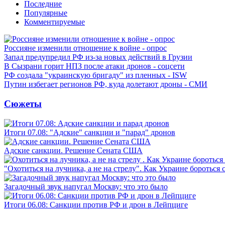
Последние
Популярные
Комментируемые
Россияне изменили отношение к войне - опрос
Запад предупредил РФ из-за новых действий в Грузии
В Сызрани горит НПЗ после атаки дронов - соцсети
РФ создала "украинскую бригаду" из пленных - ISW
Путин избегает регионов РФ, куда долетают дроны - СМИ
Сюжеты
Итоги 07.08: "Адские" санкции и "парад" дронов
Адские санкции. Решение Сената США
"Охотиться на лучника, а не на стрелу". Как Украине бороться 
Загадочный звук напугал Москву: что это было
Итоги 06.08: Санкции против РФ и дрон в Лейпциге