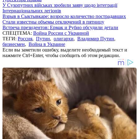
У Сухопутних військах зробили заяву щодо інтеграції
Інтернаціональних легіонів
Взрыв в Сыктывкаре: возросло количество пострадавших
Стали известны объемы отключений в пятницу
Встреча президентов: Ермак и Рубио обсудили детали
СПЕЦТЕМА:
Война России с Украиной
ТЕГИ:
Россия
,
Путин
,
олигархи
,
Владимир Путин
,
бизнесмен
,
Война в Украине
Если вы заметили ошибку, выделите необходимый текст и
нажмите Ctrl+Enter, чтобы сообщить об этом редакции.