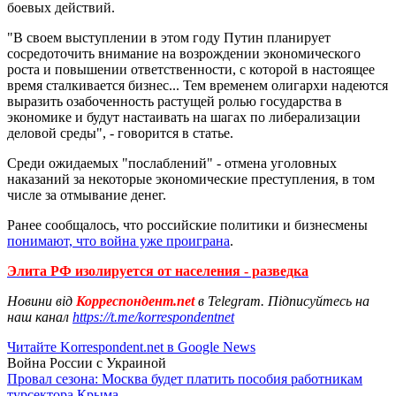
боевых действий.
"В своем выступлении в этом году Путин планирует
сосредоточить внимание на возрождении экономического
роста и повышении ответственности, с которой в настоящее
время сталкивается бизнес... Тем временем олигархи надеются
выразить озабоченность растущей ролью государства в
экономике и будут настаивать на шагах по либерализации
деловой среды", - говорится в статье.
Среди ожидаемых "послаблений" - отмена уголовных
наказаний за некоторые экономические преступления, в том
числе за отмывание денег.
Ранее сообщалось, что российские политики и бизнесмены
понимают, что война уже проиграна
.
Элита РФ изолируется от населения - разведка
Новини від
Корреспондент.net
в Telegram. Підписуйтесь на
наш канал
https://t.me/korrespondentnet
Читайте Korrespondent.net в Google News
Война России с Украиной
Провал сезона: Москва будет платить пособия работникам
турсектора Крыма