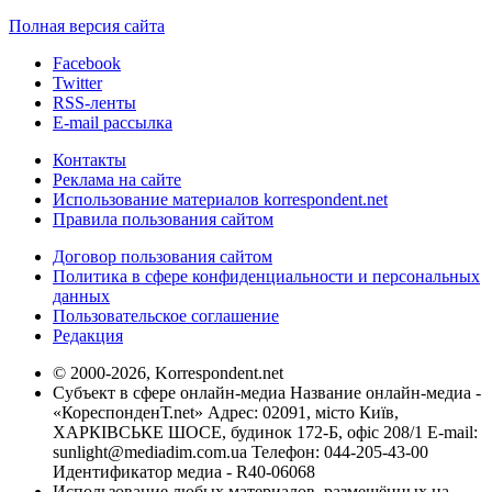
Полная версия сайта
Facebook
Twitter
RSS-ленты
E-mail рассылка
Контакты
Реклама на сайте
Использование материалов korrespondent.net
Правила пользования сайтом
Договор пользования сайтом
Политика в сфере конфиденциальности и персональных
данных
Пользовательское соглашение
Редакция
© 2000-2026, Korrespondent.net
Субъект в сфере онлайн-медиа Название онлайн-медиа -
«КореспонденТ.net» Адрес: 02091, місто Київ,
ХАРКІВСЬКЕ ШОСЕ, будинок 172-Б, офіс 208/1 E-mail:
sunlight@mediadim.com.ua
Телефон: 044-205-43-00
Идентификатор медиа - R40-06068
Использование любых материалов, размещённых на