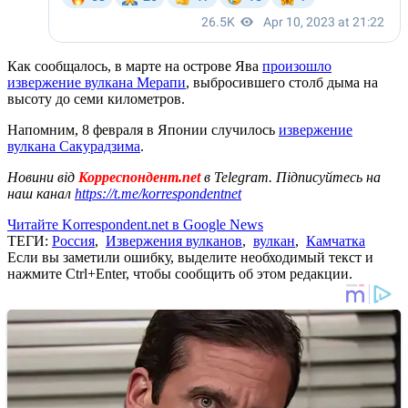
Как сообщалось, в марте на острове Ява
произошло
извержение вулкана Мерапи
, выбросившего столб дыма на
высоту до семи километров.
Напомним, 8 февраля в Японии случилось
извержение
вулкана Сакурадзима
.
Новини від
Корреспондент.net
в Telegram. Підписуйтесь на
наш канал
https://t.me/korrespondentnet
Читайте Korrespondent.net в Google News
ТЕГИ:
Россия
,
Извержения вулканов
,
вулкан
,
Камчатка
Если вы заметили ошибку, выделите необходимый текст и
нажмите Ctrl+Enter, чтобы сообщить об этом редакции.