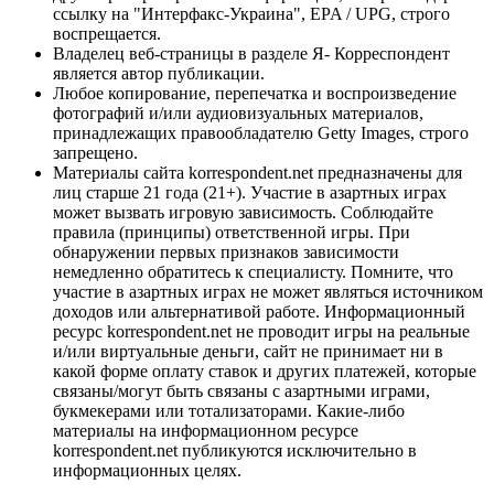
ссылку на "Интерфакс-Украина", EPA / UPG, строго
воспрещается.
Владелец веб-страницы в разделе Я- Корреспондент
является автор публикации.
Любое копирование, перепечатка и воспроизведение
фотографий и/или аудиовизуальных материалов,
принадлежащих правообладателю Getty Images, строго
запрещено.
Материалы сайта korrespondent.net предназначены для
лиц старше 21 года (21+). Участие в азартных играх
может вызвать игровую зависимость. Соблюдайте
правила (принципы) ответственной игры. При
обнаружении первых признаков зависимости
немедленно обратитесь к специалисту. Помните, что
участие в азартных играх не может являться источником
доходов или альтернативой работе. Информационный
ресурс korrespondent.net не проводит игры на реальные
и/или виртуальные деньги, сайт не принимает ни в
какой форме оплату ставок и других платежей, которые
связаны/могут быть связаны с азартными играми,
букмекерами или тотализаторами. Какие-либо
материалы на информационном ресурсе
korrespondent.net публикуются исключительно в
информационных целях.