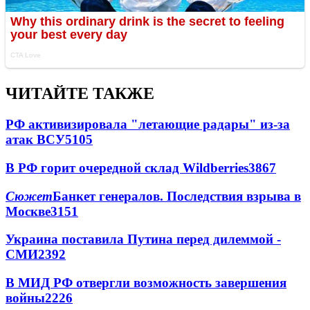
ЧИТАЙТЕ ТАКЖЕ
РФ активизировала "летающие радары" из-за
атак ВСУ
5105
В РФ горит очередной склад Wildberries
3867
Сюжет
Банкет генералов. Последствия взрыва в
Москве
3151
Украина поставила Путина перед дилеммой -
СМИ
2392
В МИД РФ отвергли возможность завершения
войны
2226