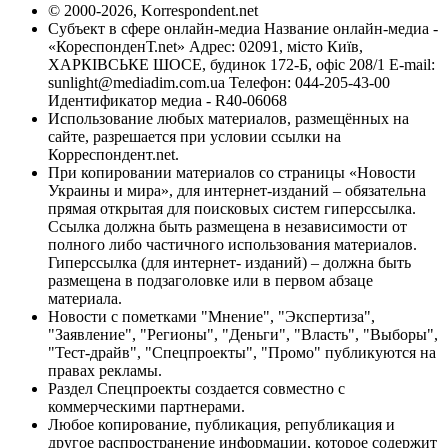
© 2000-2026, Korrespondent.net
Субъект в сфере онлайн-медиа Название онлайн-медиа -
«КореспонденТ.net» Адрес: 02091, місто Київ,
ХАРКІВСЬКЕ ШОСЕ, будинок 172-Б, офіс 208/1 E-mail:
sunlight@mediadim.com.ua
Телефон: 044-205-43-00
Идентификатор медиа - R40-06068
Использование любых материалов, размещённых на
сайте, разрешается при условии ссылки на
Корреспондент.net.
При копировании материалов со страницы «Новости
Украины и мира», для интернет-изданий – обязательна
прямая открытая для поисковых систем гиперссылка.
Ссылка должна быть размещена в независимости от
полного либо частичного использования материалов.
Гиперссылка (для интернет- изданий) – должна быть
размещена в подзаголовке или в первом абзаце
материала.
Новости с пометками "Мнение", "Экспертиза",
"Заявление", "Регионы", "Деньги", "Власть", "Выборы",
"Тест-драйв", "Спецпроекты", "Промо" публикуются на
правах рекламы.
Раздел Спецпроекты создается совместно с
коммерческими партнерами.
Любое копирование, публикация, републикация и
другое распространение информации, которое содержит