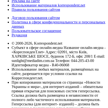
Реклама на сайте
Использование материалов korrespondent.net
Правила пользования сайтом
Договор пользования сайтом
Политика в сфере конфиденциальности и персональных
данных
Пользовательское соглашение
Редакция
© 2000-2026, Korrespondent.net
Субъект в сфере онлайн-медиа Название онлайн-медиа -
«КореспонденТ.net» Адрес: 02091, місто Київ,
ХАРКІВСЬКЕ ШОСЕ, будинок 172-Б, офіс 208/1 E-mail:
sunlight@mediadim.com.ua
Телефон: 044-205-43-00
Идентификатор медиа - R40-06068
Использование любых материалов, размещённых на
сайте, разрешается при условии ссылки на
Корреспондент.net.
При копировании материалов со страницы «Новости
Украины и мира», для интернет-изданий – обязательна
прямая открытая для поисковых систем гиперссылка.
Ссылка должна быть размещена в независимости от
полного либо частичного использования материалов.
Гиперссылка (для интернет- изданий) – должна быть