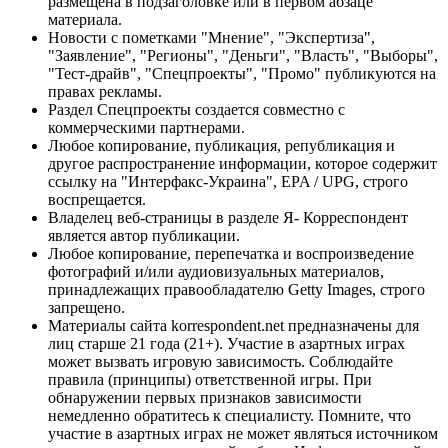
размещена в подзаголовке или в первом абзаце
материала.
Новости с пометками "Мнение", "Экспертиза",
"Заявление", "Регионы", "Деньги", "Власть", "Выборы",
"Тест-драйв", "Спецпроекты", "Промо" публикуются на
правах рекламы.
Раздел Спецпроекты создается совместно с
коммерческими партнерами.
Любое копирование, публикация, републикация и
другое распространение информации, которое содержит
ссылку на "Интерфакс-Украина", EPA / UPG, строго
воспрещается.
Владелец веб-страницы в разделе Я- Корреспондент
является автор публикации.
Любое копирование, перепечатка и воспроизведение
фотографий и/или аудиовизуальных материалов,
принадлежащих правообладателю Getty Images, строго
запрещено.
Материалы сайта korrespondent.net предназначены для
лиц старше 21 года (21+). Участие в азартных играх
может вызвать игровую зависимость. Соблюдайте
правила (принципы) ответственной игры. При
обнаружении первых признаков зависимости
немедленно обратитесь к специалисту. Помните, что
участие в азартных играх не может являться источником