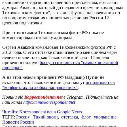
выполнению задачи, поставленной президентом, возглавит
адмирал Авакянц, который до недавнего времени командовал
Тихоокеанским флотом", – заявил Трутнев на совещании по
по вопросам создания в пилотных регионах России 12
центров подготовки.
При этом в самом Тихоокеанском флоте РФ пока не
комментировали отставку адмирала.
Сергей Авакянц командовал Тихоокеанским флотом РФ с
2012 года. О его отставке стало известно меньше чем через
неделю после того, как Тихоокеанский флот 14 апреля
привели в полную
боевую готовность в "рамках внезапной
проверки"
.
А на этой неделе президент РФ Владимир Путин не
исключил, что Тихоокеанский флот могут
использовать в
"конфликтах на любых направлениях"
.
Новини від
Корреспондент.net
в Telegram. Підписуйтесь на
наш канал
https://t.me/korrespondentnet
Читайте Korrespondent.net в Google News
ТЕГИ:
Россия
,
Тихий океан
,
отставка
,
флот
,
увольнение
,
Новости России