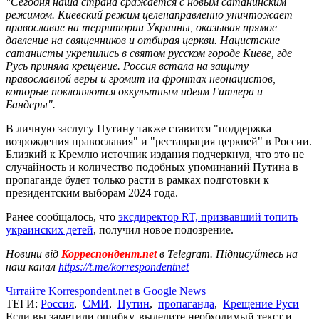
"Сегодня наша страна сражается с новым сатанинским
режимом. Киевский режим целенаправленно уничтожает
православие на территории Украины, оказывая прямое
давление на священников и отбирая церкви. Нацистские
сатанисты укрепились в святом русском городе Киеве, где
Русь приняла крещение. Россия встала на защиту
православной веры и громит на фронтах неонацистов,
которые поклоняются оккультным идеям Гитлера и
Бандеры".
В личную заслугу Путину также ставится "поддержка
возрождения православия" и "реставрация церквей" в России.
Близкий к Кремлю источник издания подчеркнул, что это не
случайность и количество подобных упоминаний Путина в
пропаганде будет только расти в рамках подготовки к
президентским выборам 2024 года.
Ранее сообщалось, что
эксдиректор RT,
призвавший
топить
украинских детей
, получил новое подозрение.
Новини від
Корреспондент.net
в Telegram. Підписуйтесь на
наш канал
https://t.me/korrespondentnet
Читайте Korrespondent.net в Google News
ТЕГИ:
Россия
,
СМИ
,
Путин
,
пропаганда
,
Крещение Руси
Если вы заметили ошибку, выделите необходимый текст и