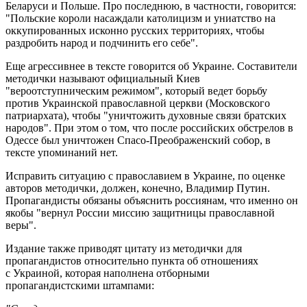
Беларуси и Польше. Про последнюю, в частности, говорится:
"Польские короли насаждали католицизм и униатство на
оккупированных исконно русских территориях, чтобы
раздробить народ и подчинить его себе".
Еще агрессивнее в тексте говорится об Украине. Составители
методички называют официальный Киев
"вероотступническим режимом", который ведет борьбу
против Украинской православной церкви (Московского
патриархата), чтобы "уничтожить духовные связи братских
народов". При этом о том, что после российских обстрелов в
Одессе был уничтожен Спасо-Преображенский собор, в
тексте упоминаний нет.
Исправить ситуацию с православием в Украине, по оценке
авторов методички, должен, конечно, Владимир Путин.
Пропагандисты обязаны объяснить россиянам, что именно он
якобы "вернул России миссию защитницы православной
веры".
Издание также приводят цитату из методички для
пропагандистов относительно пункта об отношениях
с Украиной, которая наполнена отборными
пропагандистскими штампами: