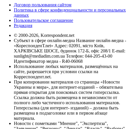
Договор пользования сайтом
Политика в сфере конфиденциальности и персональных
данных
Пользовательское соглашение
Редакция
© 2000-2026, Korrespondent.net
Субъект в сфере онлайн-медиа Название онлайн-медиа -
«КореспонденТ.net» Адрес: 02091, місто Київ,
ХАРКІВСЬКЕ ШОСЕ, будинок 172-Б, офіс 208/1 E-mail:
sunlight@mediadim.com.ua
Телефон: 044-205-43-00
Идентификатор медиа - R40-06068
Использование любых материалов, размещённых на
сайте, разрешается при условии ссылки на
Корреспондент.net.
При копировании материалов со страницы «Новости
Украины и мира», для интернет-изданий – обязательна
прямая открытая для поисковых систем гиперссылка.
Ссылка должна быть размещена в независимости от
полного либо частичного использования материалов.
Гиперссылка (для интернет- изданий) – должна быть
размещена в подзаголовке или в первом абзаце
материала.
Новости с пометками "Мнение", "Экспертиза",
"Заявление", "Регионы", "Деньги", "Власть", "Выборы",