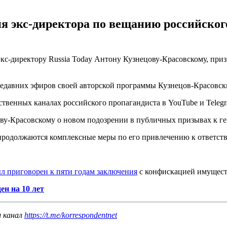
 экс-директора по вещанию российского
кс-директору Russia Today Антону Кузнецову-Красовскому, при
недавних эфиров своей авторской программы Кузнецов-Красовск
бственных каналах российского пропагандиста в YouTube и Tele
ву-Красовскому о новом подозрении в публичных призывах к ге
 продолжаются комплексные меры по его привлечению к ответст
л приговорен к пяти годам заключения
с конфискацией имущест
ен на 10 лет
ш канал
https://t.me/korrespondentnet