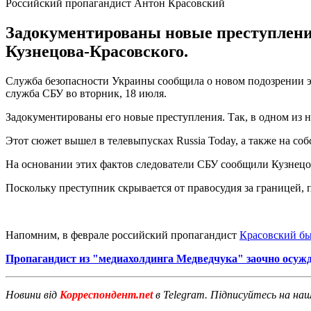
Российский пропагандист Антон Красовский
Задокументированы новые преступления
Кузнецова-Красовского.
Служба безопасности Украины сообщила о новом подозрении э
служба СБУ во вторник, 18 июля.
Задокументированы его новые преступления. Так, в одном из 
Этот сюжет вышел в телевыпусках Russia Today, а также на со
На основании этих фактов следователи СБУ сообщили Кузнецо
Поскольку преступник скрывается от правосудия за границей,
Напомним, в феврале российский пропагандист
Красовский бы
Пропагандист из "медиахолдинга Медведчука" заочно осужд
Новини від
Корреспондент.net
в Telegram. Підписуйтесь на на