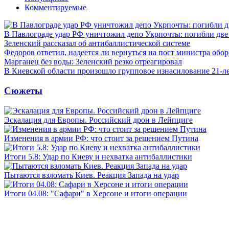
Комментируемые
В Павлограде удар РФ уничтожил депо Укрпочты: погибли дв
Зеленский рассказал об антибаллистической системе
Федоров ответил, надеется ли вернуться на пост министра обо
Марганец без воды: Зеленский резко отреагировал
В Киевской области произошло групповое изнасилование 21-л
Сюжеты
Эскалация для Европы. Российский дрон в Лейпциге
Изменения в армии РФ: что стоит за решением Путина
Итоги 5.8: Удар по Киеву и нехватка антибаллистики
Пытаются взломать Киев. Реакция Запада на удар
Итоги 04.08: "Сафари" в Херсоне и итоги операции