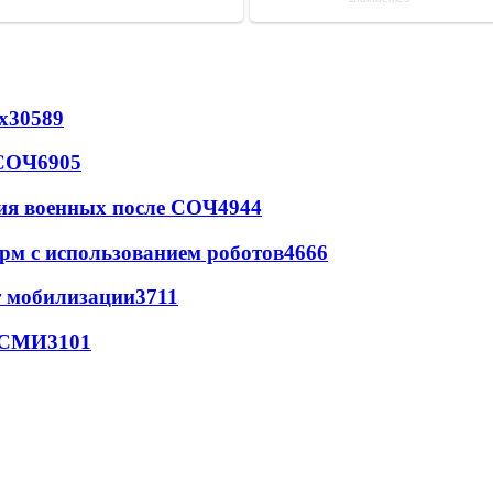
х
30589
 СОЧ
6905
ия военных после СОЧ
4944
рм с использованием роботов
4666
т мобилизации
3711
- СМИ
3101