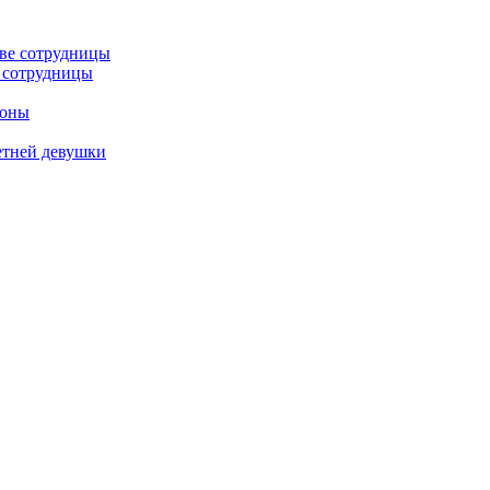
е сотрудницы
роны
етней девушки