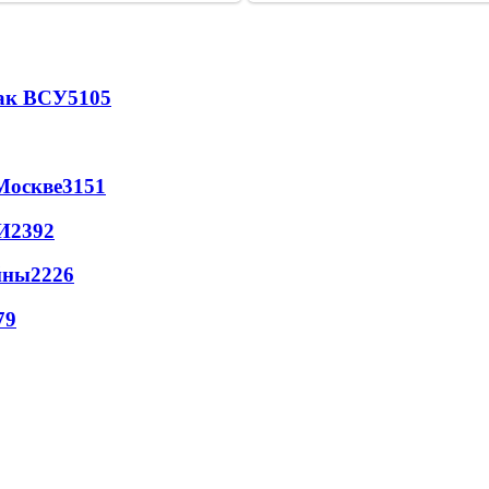
так ВСУ
5105
Москве
3151
И
2392
йны
2226
79