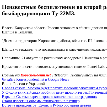
Неизвестные беспилотники во второй р
бомбардировщики Ту-22М3.
Власти Калужской области России заявляют о сбитии дронов в
Шапша в Telegram.
"Днем на территории Кировского района, вблизи с. Шайковка
Шапша утверждает, что пострадавших и разрушения инфрастру
Напомним, 21 августа на российском аэродроме Шайковка в ре
Кроме того, в сети появились спутниковые снимки Planet Labs 
Новини від
Кореспондент.net
у Telegram. Підписуйтесь на наш
Читайте Korrespondent.net в Google News
Война России с Украиной
Провал сезона: Москва будет платить пособия работникам тур
У Сухопутних військах зробили заяву щодо інтеграції Інтернац
Взрыв в Сыктывкаре: возросло количество пострадавших
Стали известны объемы отключений в пятницу
Встреча президентов: Ермак и Рубио обсудили детали