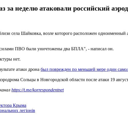
аз за неделю атаковали российский аэро
близи села Шайковка, возле которого расположен одноименный а
, силами ПВО были уничтожены два БПЛА", - написал он.
ктуры нет.
зультате атаки дрона
был поврежден по меньшей мере один само
аэродрома Сольцы в Новгородской области после атаки 19 август
 канал
https://t.me/korrespondentnet
сектора Крыма
іональних легіонів