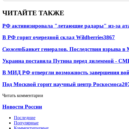
ЧИТАЙТЕ ТАКЖЕ
РФ активизировала "летающие радары" из-за а
В РФ горит очередной склад Wildberries
3867
Сюжет
Банкет генералов. Последствия взрыва в 
Украина поставила Путина перед дилеммой - СМ
В МИД РФ отвергли возможность завершения во
Под Москвой горит научный центр Роскосмоса
20
Читать комментарии
Новости России
Последние
Популярные
Комментируемые