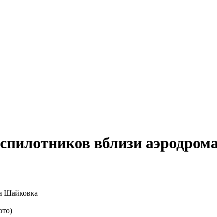
беспилотников вблизи аэродро
ото)