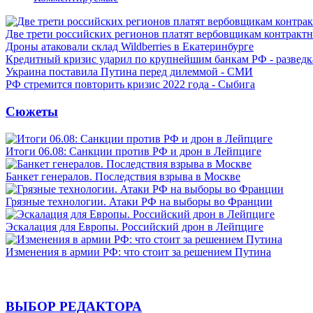
Две трети российских регионов платят вербовщикам контракт
Дроны атаковали склад Wildberries в Екатеринбурге
Кредитный кризис ударил по крупнейшим банкам РФ - разведк
Украина поставила Путина перед дилеммой - СМИ
РФ стремится повторить кризис 2022 года - Сыбига
Сюжеты
Итоги 06.08: Санкции против РФ и дрон в Лейпциге
Банкет генералов. Последствия взрыва в Москве
Грязные технологии. Атаки РФ на выборы во Франции
Эскалация для Европы. Российский дрон в Лейпциге
Изменения в армии РФ: что стоит за решением Путина
ВЫБОР РЕДАКТОРА