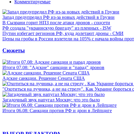
Комментируемые
Запад предупредил РФ из-за новых действий в Грузии
В Сызрани горит НПЗ после атаки дронов - соцсети
РФ создала "украинскую бригаду" из пленных - ISW
Путин избегает регионов РФ, куда долетают дроны - СМИ
Цены на гробы в России взлетели на 105% с начала войны про
Сюжеты
Итоги 07.08: "Адские" санкции и "парад" дронов
Адские санкции. Решение Сената США
"Охотиться на лучника, а не на стрелу". Как Украине бороться 
Загадочный звук напугал Москву: что это было
Итоги 06.08: Санкции против РФ и дрон в Лейпциге
ВЫБОР РЕДАКТОРА