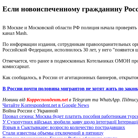
Если новоиспеченному гражданину Росси
В Москве и Московской области РФ полиция начала проверять 
канал Mash.
По информации издания, сотрудникам правоохранительных орга
Российской Федерации, исполнилось 30 лет, у него "появится 
Отмечается, что ранее в подмосковных Котельниках ОМОН прове
комиссариат.
Как сообщалось, в России от агитационных баннеров, открыт
В России почти половина мигрантов не хотят жить по зако
Новини від
Корреспондент.net
в Telegram та WhatsApp. Підпис
Читайте Korrespondent.net в Google News
Война России с Украиной
Провал сезона: Москва будет платить пособия работникам тур
У Сухопутних військах зробили заяву щодо інтеграції Інтернац
Взрыв в Сыктывкаре: возросло количество пострадавших
Стали известны объемы отключений в пятницу