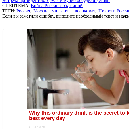
Встреча президентов: Ермак и Рубио обсудили детали
СПЕЦТЕМА:
Война России с Украиной
ТЕГИ:
Россия
,
Москва
,
мигранты
,
военкомат
,
Новости Росси
Если вы заметили ошибку, выделите необходимый текст и нажми