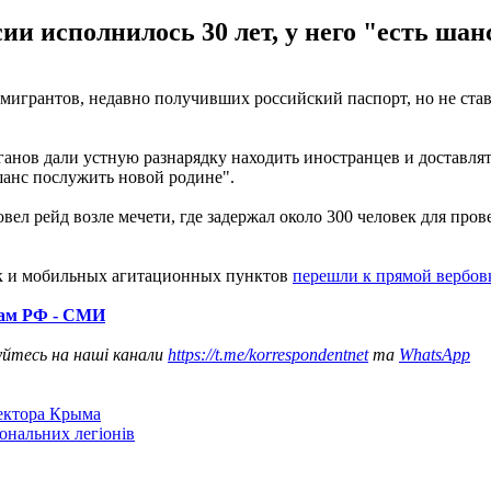
и исполнилось 30 лет, у него "есть шан
мигрантов, недавно получивших российский паспорт, но не ставш
нов дали устную разнарядку находить иностранцев и доставлять
шанс послужить новой родине".
л рейд возле мечети, где задержал около 300 человек для пров
ок и мобильных агитационных пунктов
перешли к прямой вербов
нам РФ - СМИ
уйтесь на наші канали
https://t.me/korrespondentnet
та
WhatsApp
сектора Крыма
іональних легіонів