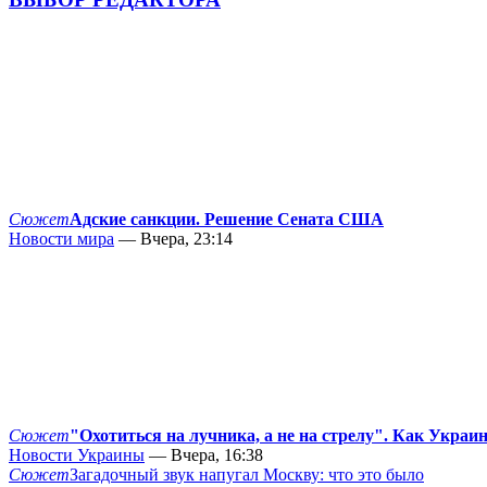
Сюжет
Адские санкции. Решение Сената США
Новости мира
— Вчера, 23:14
Сюжет
"Охотиться на лучника, а не на стрелу". Как Украи
Новости Украины
— Вчера, 16:38
Сюжет
Загадочный звук напугал Москву: что это было