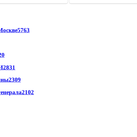
Москве
5763
20
И
2831
йны
2309
генерала
2102