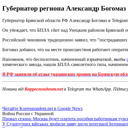
Губернатор региона Александр Богомаз
Губернатор Брянской области РФ Александр Богомаз в Telegram 
Он убеждает, что БПЛА сбит над Унецким районом Брянской о
Российский чиновник традиционно заявил, что "пострадавших 
Богомаз добавил, что на месте происшествия работают операт
Напомним, что беспилотник, начиненный взрывчаткой, якобы
химического завода, нашли БПЛА самолетного типа, начиненн
В РФ заявили об атаке украинских дронов на Брянскую обл
Новини від
Корреспондент.net
в Telegram та WhatsApp. Підпис
Читайте Korrespondent.net в Google News
Война России с Украиной
Провал сезона: Москва будет платить пособия работникам тур
У Сухопутних військах зробили заяву щодо інтеграції Інтернац