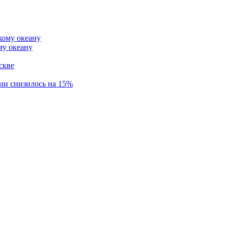
му океану
скве
ии снизилось на 15%