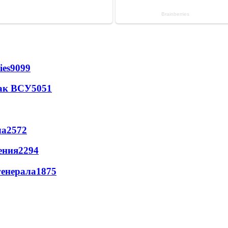
ies
9099
так ВСУ
5051
ла
2572
ения
2294
генерала
1875