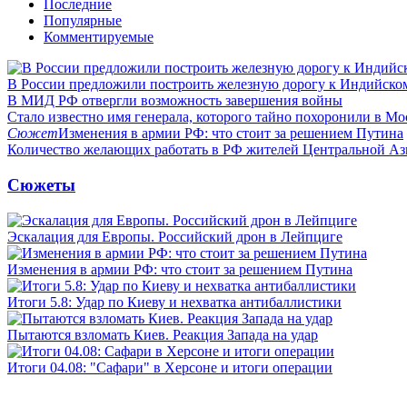
Последние
Популярные
Комментируемые
В России предложили построить железную дорогу к Индийско
В МИД РФ отвергли возможность завершения войны
Стало известно имя генерала, которого тайно похоронили в Мо
Сюжет
Изменения в армии РФ: что стоит за решением Путина
Количество желающих работать в РФ жителей Центральной Аз
Сюжеты
Эскалация для Европы. Российский дрон в Лейпциге
Изменения в армии РФ: что стоит за решением Путина
Итоги 5.8: Удар по Киеву и нехватка антибаллистики
Пытаются взломать Киев. Реакция Запада на удар
Итоги 04.08: "Сафари" в Херсоне и итоги операции