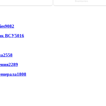
ies
9082
так ВСУ
5016
ла
2558
ения
2289
генерала
1808