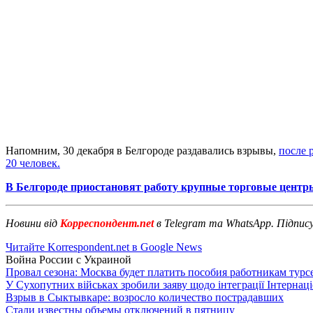
Напомним, 30 декабря в Белгороде раздавались взрывы,
после 
20 человек.
В Белгороде приостановят работу крупные торговые центр
Новини від
Корреспондент.net
в Telegram та WhatsApp. Підпис
Читайте Korrespondent.net в Google News
Война России с Украиной
Провал сезона: Москва будет платить пособия работникам тур
У Сухопутних військах зробили заяву щодо інтеграції Інтернац
Взрыв в Сыктывкаре: возросло количество пострадавших
Стали известны объемы отключений в пятницу