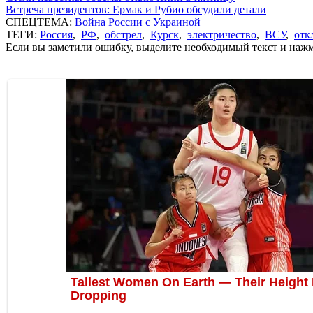
Встреча президентов: Ермак и Рубио обсудили детали
СПЕЦТЕМА:
Война России с Украиной
ТЕГИ:
Россия
,
РФ
,
обстрел
,
Курск
,
электричество
,
ВСУ
,
отк
Если вы заметили ошибку, выделите необходимый текст и нажми