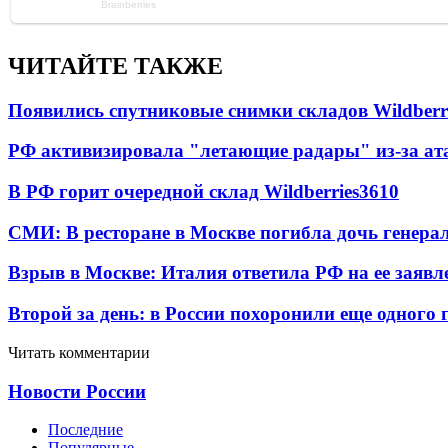
ЧИТАЙТЕ ТАКЖЕ
Появились спутниковые снимки складов Wildberr
РФ активизировала "летающие радары" из-за а
В РФ горит очередной склад Wildberries
3610
СМИ: В ресторане в Москве погибла дочь генера
Взрыв в Москве: Италия ответила РФ на ее заявл
Второй за день: в России похоронили еще одного 
Читать комментарии
Новости России
Последние
Популярные