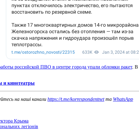
работы российской ПВО в центре города упали обломки ракет
. 
ы и кинотеатры
уйтесь на наші канали
https://t.me/korrespondentnet
та
WhatsApp
сектора Крыма
іональних легіонів