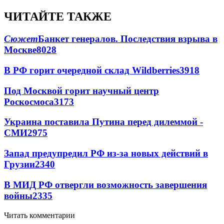
ЧИТАЙТЕ ТАКЖЕ
Сюжет
Банкет генералов. Последствия взрыва в
Москве
8028
В РФ горит очередной склад Wildberries
3918
Под Москвой горит научный центр
Роскосмоса
3173
Украина поставила Путина перед дилеммой -
СМИ
2975
Запад предупредил РФ из-за новых действий в
Грузии
2340
В МИД РФ отвергли возможность завершения
войны
2335
Читать комментарии