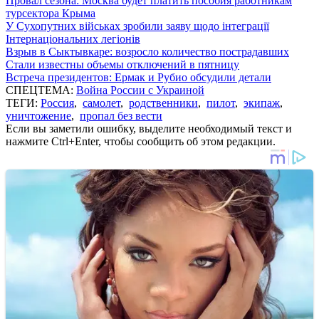
Провал сезона: Москва будет платить пособия работникам
турсектора Крыма
У Сухопутних військах зробили заяву щодо інтеграції
Інтернаціональних легіонів
Взрыв в Сыктывкаре: возросло количество пострадавших
Стали известны объемы отключений в пятницу
Встреча президентов: Ермак и Рубио обсудили детали
СПЕЦТЕМА:
Война России с Украиной
ТЕГИ:
Россия
,
самолет
,
родственники
,
пилот
,
экипаж
,
уничтожение
,
пропал без вести
Если вы заметили ошибку, выделите необходимый текст и
нажмите Ctrl+Enter, чтобы сообщить об этом редакции.