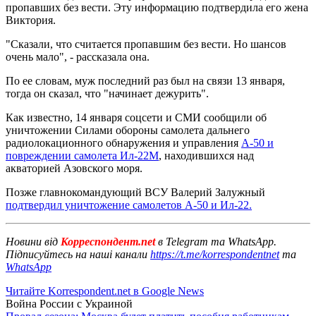
пропавших без вести. Эту информацию подтвердила его жена
Виктория.
"Сказали, что считается пропавшим без вести. Но шансов
очень мало", - рассказала она.
По ее словам, муж последний раз был на связи 13 января,
тогда он сказал, что "начинает дежурить".
Как известно, 14 января соцсети и СМИ сообщили об
уничтожении Силами обороны самолета дальнего
радиолокационного обнаружения и управления
А-50 и
повреждении самолета Ил-22М
, находившихся над
акваторией Азовского моря.
Позже главнокомандующий ВСУ Валерий Залужный
подтвердил уничтожение самолетов А-50 и Ил-22.
Новини від
Корреспондент.net
в Telegram та WhatsApp.
Підписуйтесь на наші канали
https://t.me/korrespondentnet
та
WhatsApp
Читайте Korrespondent.net в Google News
Война России с Украиной