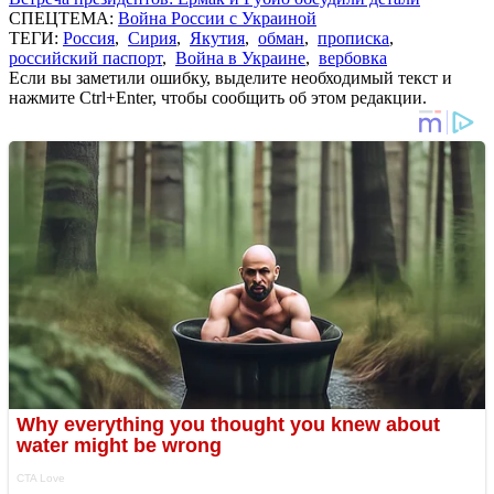
СПЕЦТЕМА:
Война России с Украиной
ТЕГИ:
Россия
,
Сирия
,
Якутия
,
обман
,
прописка
,
российский паспорт
,
Война в Украине
,
вербовка
Если вы заметили ошибку, выделите необходимый текст и
нажмите Ctrl+Enter, чтобы сообщить об этом редакции.