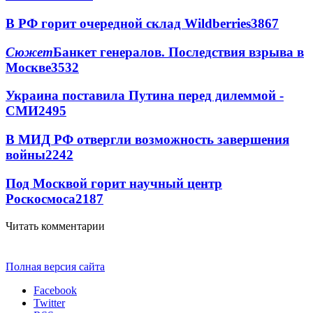
В РФ горит очередной склад Wildberries
3867
Сюжет
Банкет генералов. Последствия взрыва в
Москве
3532
Украина поставила Путина перед дилеммой -
СМИ
2495
В МИД РФ отвергли возможность завершения
войны
2242
Под Москвой горит научный центр
Роскосмоса
2187
Читать комментарии
Полная версия сайта
Facebook
Twitter