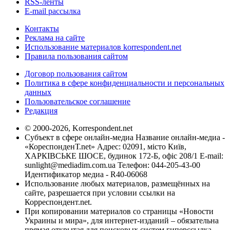
RSS-ленты
E-mail рассылка
Контакты
Реклама на сайте
Использование материалов korrespondent.net
Правила пользования сайтом
Договор пользования сайтом
Политика в сфере конфиденциальности и персональных
данных
Пользовательское соглашение
Редакция
© 2000-2026, Korrespondent.net
Субъект в сфере онлайн-медиа Название онлайн-медиа -
«КореспонденТ.net» Адрес: 02091, місто Київ,
ХАРКІВСЬКЕ ШОСЕ, будинок 172-Б, офіс 208/1 E-mail:
sunlight@mediadim.com.ua
Телефон: 044-205-43-00
Идентификатор медиа - R40-06068
Использование любых материалов, размещённых на
сайте, разрешается при условии ссылки на
Корреспондент.net.
При копировании материалов со страницы «Новости
Украины и мира», для интернет-изданий – обязательна
прямая открытая для поисковых систем гиперссылка.