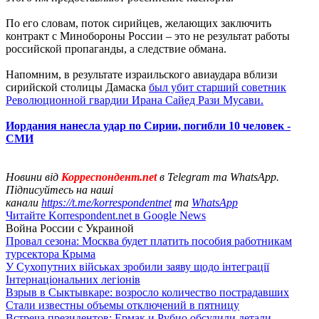
По его словам, поток сирийцев, желающих заключить
контракт с Минобороны России – это не результат работы
российской пропаганды, а следствие обмана.
Напомним, в результате израильского авиаудара вблизи
сирийской столицы Дамаска
был убит старший советник
Революционной гвардии Ирана Сайед Рази Мусави.
Иордания нанесла удар по Сирии, погибли 10 человек -
СМИ
Новини від
Корреспондент.net
в Telegram та WhatsApp.
Підписуйтесь на наші
канали
https://t.me/korrespondentnet
та
WhatsApp
Читайте Korrespondent.net в Google News
Война России с Украиной
Провал сезона: Москва будет платить пособия работникам
турсектора Крыма
У Сухопутних військах зробили заяву щодо інтеграції
Інтернаціональних легіонів
Взрыв в Сыктывкаре: возросло количество пострадавших
Стали известны объемы отключений в пятницу
Встреча президентов: Ермак и Рубио обсудили детали