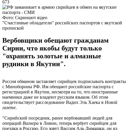
673
Фото: Скриншот відео
"Счастливые обладатели" российских паспортов с якутской
пропиской
Вербовщики обещают гражданам
Сирии, что якобы будут только
"охранять золотые и алмазные
рудники в Якутии".
Россия обманом заставляет сирийцев подписывать контракты
с Минобороны РФ. Им обещают российские паспорта с
регистрацией в Якутии, несмотря на то, что иностранные
наемники даже не владеют русским языком. Об этом
свидетельствует расследование Вадих Эль Хаека в
Новой
газете.
"Сирийский посредник, ранее вербовавший людей для
операций
Вагнера
в Ливии, теперь вербует сирийцев для
поездки в Россию. Его зовут Вассим Аль Димашки, он из