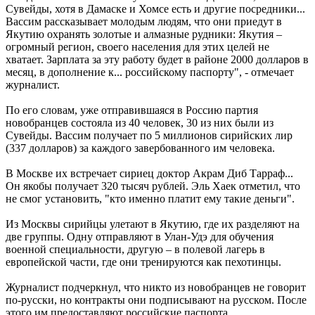
Сувейды, хотя в Дамаске и Хомсе есть и другие посредники...
Вассим рассказывает молодым людям, что они приедут в
Якутию охранять золотые и алмазные рудники: Якутия –
огромный регион, своего населения для этих целей не
хватает. Зарплата за эту работу будет в районе 2000 долларов в
месяц, в дополнение к... российскому паспорту", - отмечает
журналист.
По его словам, уже отправившаяся в Россию партия
новобранцев состояла из 40 человек, 30 из них были из
Сувейды. Вассим получает по 5 миллионов сирийских лир
(337 долларов) за каждого завербованного им человека.
В Москве их встречает сириец доктор Акрам Диб Тарраф...
Он якобы получает 320 тысяч рублей. Эль Хаек отметил, что
не смог установить, "кто именно платит ему такие деньги".
Из Москвы сирийцы улетают в Якутию, где их разделяют на
две группы. Одну отправляют в Улан-Удэ для обучения
военной специальности, другую – в полевой лагерь в
европейской части, где они тренируются как пехотинцы.
Журналист подчеркнул, что никто из новобранцев не говорит
по-русски, но контракты они подписывают на русском. После
этого им предоставляют российские паспорта.