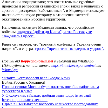
Аналитики подчеркивают, что показательные судебные
процессы и репрессии сталинской эпохи также начинались с
арестов и расстрелов "саботажников", и Медведев использует
именно сталинскую риторику в отношении жителей
оккупированных Россией территорий.
Напомним, накануне Медведев заявил, что российским
войскам
придется "дойти до Киева", и что Россия уже
"заждалась Одессу".
Ранее он говорил, что "военный конфликт в Украине очень
надолго", и еще раз
грозил "превентивным ядерным ударом".
Новини від
Корреспондент.net
в Telegram та WhatsApp.
Підписуйтесь на наші канали
https://t.me/korrespondentnet
та
WhatsApp
Читайте Korrespondent.net в Google News
Война России с Украиной
Провал сезона: Москва будет платить пособия работникам
турсектора Крыма
У Сухопутних військах зробили заяву щодо інтеграції
Інтернаціональних легіонів
Взрыв в Сыктывкаре: возросло количество пострадавших