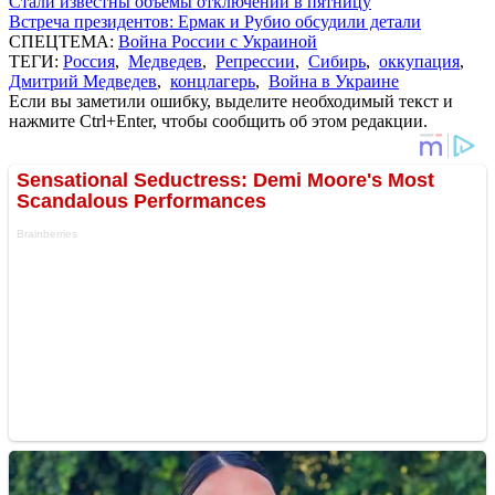
Стали известны объемы отключений в пятницу
Встреча президентов: Ермак и Рубио обсудили детали
СПЕЦТЕМА:
Война России с Украиной
ТЕГИ:
Россия
,
Медведев
,
Репрессии
,
Сибирь
,
оккупация
,
Дмитрий Медведев
,
концлагерь
,
Война в Украине
Если вы заметили ошибку, выделите необходимый текст и
нажмите Ctrl+Enter, чтобы сообщить об этом редакции.