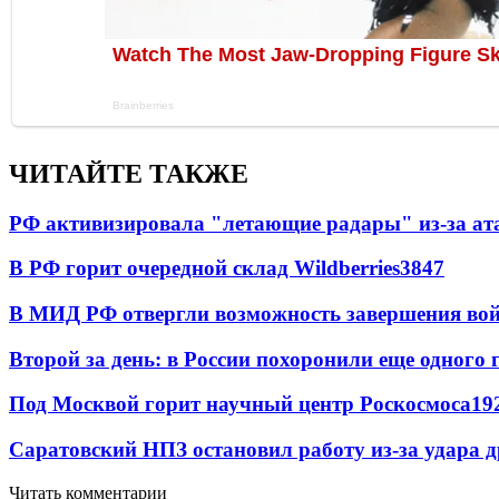
ЧИТАЙТЕ ТАКЖЕ
РФ активизировала "летающие радары" из-за а
В РФ горит очередной склад Wildberries
3847
В МИД РФ отвергли возможность завершения во
Второй за день: в России похоронили еще одного 
Под Москвой горит научный центр Роскосмоса
19
Саратовский НПЗ остановил работу из-за удара 
Читать комментарии