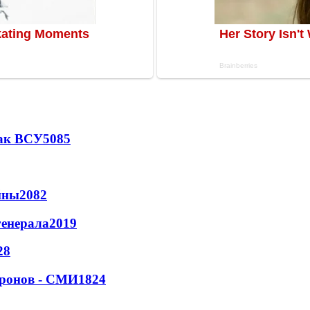
так ВСУ
5085
йны
2082
генерала
2019
28
дронов - СМИ
1824