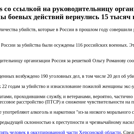
mes со ссылкой на руководительницу орга
оны боевых действий вернулись 15 тыся
оличества убийств, которые в России в прошлом году совершили
 в России за убийства были осуждены 116 российских военных. Э
водительницу организации Россия за решеткой Ольгу Романову со
нных возбуждено 190 уголовных дел, в том числе 20 дел об уби
к 22 годам за убийство и изнасилование пожилой женщины экс-у
тами, проходившими службу, и ветеранами, вероятно, частично 
рессовое расстройство (ПТСР) и снижение чувствительности на п
 употребляют алкоголь и наркотики "из-за низкого морального с
предыдущей склонностью к преступности и чрезвычайному наси
пять человек в оккупированной части Херсонской области
. Сре