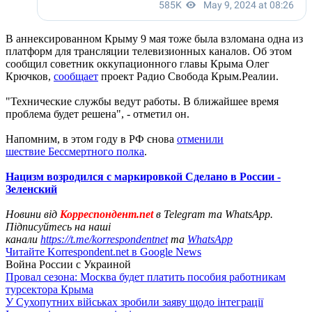
В аннексированном Крыму 9 мая тоже была взломана одна из
платформ для трансляции телевизионных каналов. Об этом
сообщил советник оккупационного главы Крыма Олег
Крючков,
сообщает
проект Радио Свобода Крым.Реалии.
"Технические службы ведут работы. В ближайшее время
проблема будет решена", - отметил он.
Напомним, в этом году в РФ снова
отменили
шествие Бессмертного полка
.
Нацизм возродился с маркировкой Сделано в России -
Зеленский
Новини від
Корреспондент.net
в Telegram та WhatsApp.
Підписуйтесь на наші
канали
https://t.me/korrespondentnet
та
WhatsApp
Читайте Korrespondent.net в Google News
Война России с Украиной
Провал сезона: Москва будет платить пособия работникам
турсектора Крыма
У Сухопутних військах зробили заяву щодо інтеграції