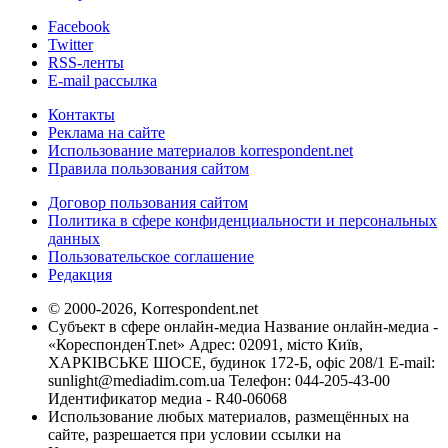
Facebook
Twitter
RSS-ленты
E-mail рассылка
Контакты
Реклама на сайте
Использование материалов korrespondent.net
Правила пользования сайтом
Договор пользования сайтом
Политика в сфере конфиденциальности и персональных
данных
Пользовательское соглашение
Редакция
© 2000-2026, Korrespondent.net
Субъект в сфере онлайн-медиа Название онлайн-медиа -
«КореспонденТ.net» Адрес: 02091, місто Київ,
ХАРКІВСЬКЕ ШОСЕ, будинок 172-Б, офіс 208/1 E-mail:
sunlight@mediadim.com.ua
Телефон: 044-205-43-00
Идентификатор медиа - R40-06068
Использование любых материалов, размещённых на
сайте, разрешается при условии ссылки на