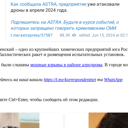
енский – одно из крупнейших химических предприятий юга Росс
баллистических ракет и размещения испытательных установок.
ти были слышны
мощные взрывы в районе аэродрома
. В городе в
уйтесь на наші канали
https://t.me/korrespondentnet
та
WhatsApp
те Ctrl+Enter, чтобы сообщить об этом редакции.