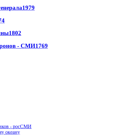
генерала
1979
74
йны
1802
дронов - СМИ
1769
ников - росСМИ
му океану