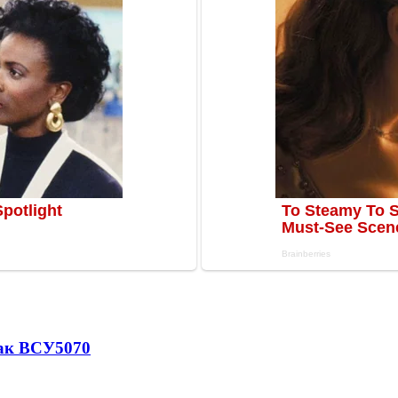
так ВСУ
5070