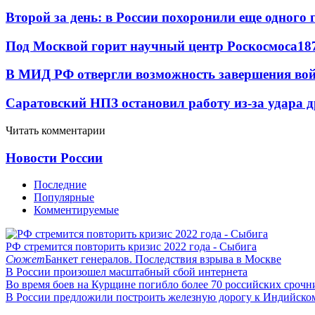
Второй за день: в России похоронили еще одного 
Под Москвой горит научный центр Роскосмоса
18
В МИД РФ отвергли возможность завершения во
Саратовский НПЗ остановил работу из-за удара 
Читать комментарии
Новости России
Последние
Популярные
Комментируемые
РФ стремится повторить кризис 2022 года - Сыбига
Сюжет
Банкет генералов. Последствия взрыва в Москве
В России произошел масштабный сбой интернета
Во время боев на Курщине погибло более 70 российских сроч
В России предложили построить железную дорогу к Индийско