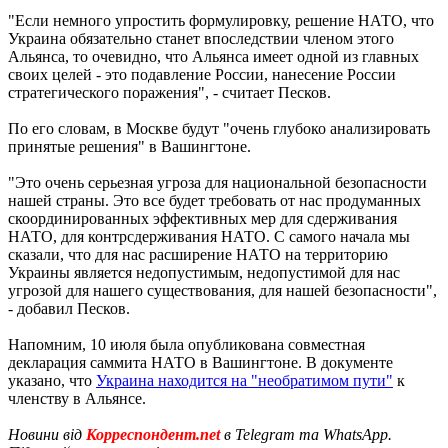
"Если немного упростить формулировку, решение НАТО, что
Украина обязательно станет впоследствии членом этого
Альянса, то очевидно, что Альянса имеет одной из главных
своих целей - это подавление России, нанесение России
стратегического поражения", - считает Песков.
По его словам, в Москве будут "очень глубоко анализировать
принятые решения" в Вашингтоне.
"Это очень серьезная угроза для национальной безопасности
нашей страны. Это все будет требовать от нас продуманных
скоординированных эффективных мер для сдерживания
НАТО, для контрсдерживания НАТО. С самого начала мы
сказали, что для нас расширение НАТО на территорию
Украины является недопустимым, недопустимой для нас
угрозой для нашего существования, для нашей безопасности",
- добавил Песков.
Напомним, 10 июля была опубликована совместная
декларация саммита НАТО в Вашингтоне. В документе
указано, что
Украина находится на "необратимом пути"
к
членству в Альянсе.
Новини від
Корреспондент.net
в Telegram та WhatsApp.