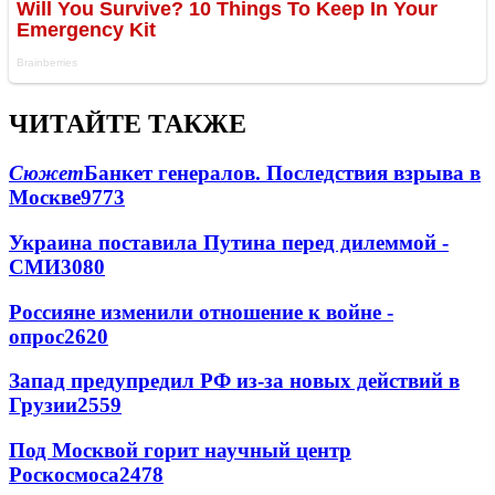
ЧИТАЙТЕ ТАКЖЕ
Сюжет
Банкет генералов. Последствия взрыва в
Москве
9773
Украина поставила Путина перед дилеммой -
СМИ
3080
Россияне изменили отношение к войне -
опрос
2620
Запад предупредил РФ из-за новых действий в
Грузии
2559
Под Москвой горит научный центр
Роскосмоса
2478