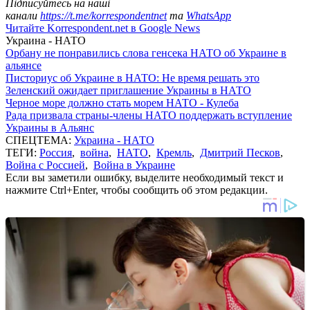
Підписуйтесь на наші
канали
https://t.me/korrespondentnet
та
WhatsApp
Читайте Korrespondent.net в Google News
Украина - НАТО
Орбану не понравились слова генсека НАТО об Украине в
альянсе
Писториус об Украине в НАТО: Не время решать это
Зеленский ожидает приглашение Украины в НАТО
Черное море должно стать морем НАТО - Кулеба
Рада призвала страны-члены НАТО поддержать вступление
Украины в Альянс
СПЕЦТЕМА:
Украина - НАТО
ТЕГИ:
Россия
,
война
,
НАТО
,
Кремль
,
Дмитрий Песков
,
Война с Россией
,
Война в Украине
Если вы заметили ошибку, выделите необходимый текст и
нажмите Ctrl+Enter, чтобы сообщить об этом редакции.