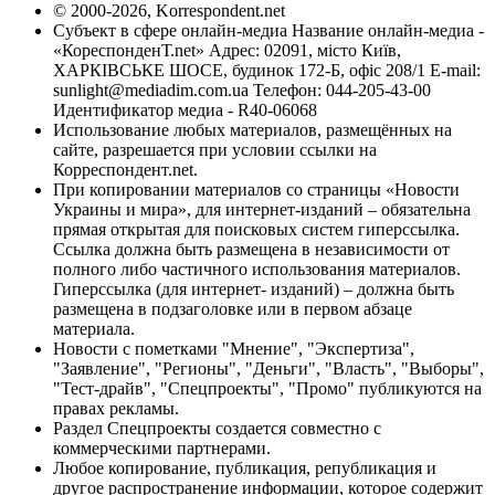
© 2000-2026, Korrespondent.net
Субъект в сфере онлайн-медиа Название онлайн-медиа -
«КореспонденТ.net» Адрес: 02091, місто Київ,
ХАРКІВСЬКЕ ШОСЕ, будинок 172-Б, офіс 208/1 E-mail:
sunlight@mediadim.com.ua
Телефон: 044-205-43-00
Идентификатор медиа - R40-06068
Использование любых материалов, размещённых на
сайте, разрешается при условии ссылки на
Корреспондент.net.
При копировании материалов со страницы «Новости
Украины и мира», для интернет-изданий – обязательна
прямая открытая для поисковых систем гиперссылка.
Ссылка должна быть размещена в независимости от
полного либо частичного использования материалов.
Гиперссылка (для интернет- изданий) – должна быть
размещена в подзаголовке или в первом абзаце
материала.
Новости с пометками "Мнение", "Экспертиза",
"Заявление", "Регионы", "Деньги", "Власть", "Выборы",
"Тест-драйв", "Спецпроекты", "Промо" публикуются на
правах рекламы.
Раздел Спецпроекты создается совместно с
коммерческими партнерами.
Любое копирование, публикация, републикация и
другое распространение информации, которое содержит