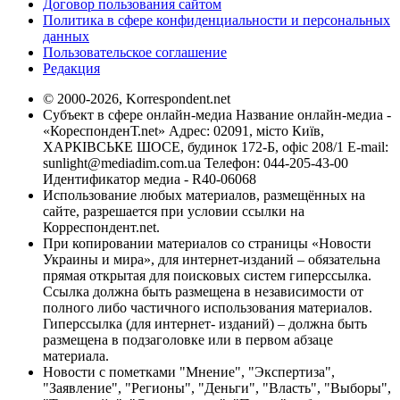
Договор пользования сайтом
Политика в сфере конфиденциальности и персональных
данных
Пользовательское соглашение
Редакция
© 2000-2026, Korrespondent.net
Субъект в сфере онлайн-медиа Название онлайн-медиа -
«КореспонденТ.net» Адрес: 02091, місто Київ,
ХАРКІВСЬКЕ ШОСЕ, будинок 172-Б, офіс 208/1 E-mail:
sunlight@mediadim.com.ua
Телефон: 044-205-43-00
Идентификатор медиа - R40-06068
Использование любых материалов, размещённых на
сайте, разрешается при условии ссылки на
Корреспондент.net.
При копировании материалов со страницы «Новости
Украины и мира», для интернет-изданий – обязательна
прямая открытая для поисковых систем гиперссылка.
Ссылка должна быть размещена в независимости от
полного либо частичного использования материалов.
Гиперссылка (для интернет- изданий) – должна быть
размещена в подзаголовке или в первом абзаце
материала.
Новости с пометками "Мнение", "Экспертиза",
"Заявление", "Регионы", "Деньги", "Власть", "Выборы",