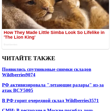
ЧИТАЙТЕ ТАКЖЕ
Появились спутниковые снимки складов
Wildberries
9074
РФ активизировала "летающие радары" из-за
атак ВСУ
5005
В РФ горит очередной склад Wildberries
3571
СМИ: В ресторане в Москве погибла дочь