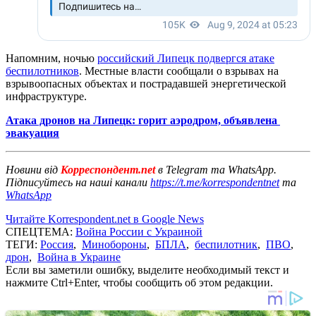
Напомним, ночью
российский Липецк подвергся атаке
беспилотников
. Местные власти сообщали о взрывах на
взрывоопасных объектах и ​​пострадавшей энергетической
инфраструктуре.
Атака дронов на Липецк: горит аэродром, объявлена ​​
эвакуация
Новини від
Корреспондент.net
в Telegram та WhatsApp.
Підписуйтесь на наші канали
https://t.me/korrespondentnet
та
WhatsApp
Читайте Korrespondent.net в Google News
СПЕЦТЕМА:
Война России с Украиной
ТЕГИ:
Россия
,
Минобороны
,
БПЛА
,
беспилотник
,
ПВО
,
дрон
,
Война в Украине
Если вы заметили ошибку, выделите необходимый текст и
нажмите Ctrl+Enter, чтобы сообщить об этом редакции.