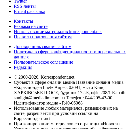
Twitter
RSS-ленты
E-mail рассылка
Контакты
Реклама на сайте
Использование материалов korrespondent.net
Правила пользования сайтом
Договор пользования сайтом
Политика в сфере конфиденциальности и персональных
данных
Пользовательское соглашение
Редакция
© 2000-2026, Korrespondent.net
Субъект в сфере онлайн-медиа Название онлайн-медиа -
«КореспонденТ.net» Адрес: 02091, місто Київ,
ХАРКІВСЬКЕ ШОСЕ, будинок 172-Б, офіс 208/1 E-mail:
sunlight@mediadim.com.ua
Телефон: 044-205-43-00
Идентификатор медиа - R40-06068
Использование любых материалов, размещённых на
сайте, разрешается при условии ссылки на
Корреспондент.net.
При копировании материалов со страницы «Новости
Украины и мира», для интернет-изданий – обязательна