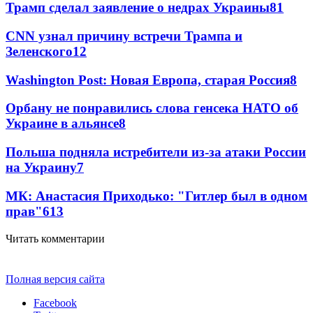
Трамп сделал заявление о недрах Украины
81
CNN узнал причину встречи Трампа и
Зеленского
12
Washington Post: Новая Европа, старая Россия
8
Орбану не понравились слова генсека НАТО об
Украине в альянсе
8
Польша подняла истребители из-за атаки России
на Украину
7
МК: Анастасия Приходько: "Гитлер был в одном
прав"
6
13
Читать комментарии
Полная версия сайта
Facebook