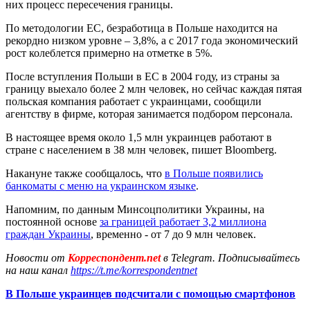
них процесс пересечения границы.
По методологии ЕС, безработица в Польше находится на
рекордно низком уровне – 3,8%, а с 2017 года экономический
рост колеблется примерно на отметке в 5%.
После вступления Польши в ЕС в 2004 году, из страны за
границу выехало более 2 млн человек, но сейчас каждая пятая
польская компания работает с украинцами, сообщили
агентству в фирме, которая занимается подбором персонала.
В настоящее время около 1,5 млн украинцев работают в
стране с населением в 38 млн человек, пишет Bloomberg.
Накануне также сообщалось, что
в Польше появились
банкоматы с меню на украинском языке
.
Напомним, по данным Минсоцполитики Украины, на
постоянной основе
за границей работает 3,2 миллиона
граждан Украины
, временно - от 7 до 9 млн человек.
Новости от
Корреспондент.net
в Telegram. Подписывайтесь
на наш канал
https://t.me/korrespondentnet
В Польше украинцев подсчитали с помощью смартфонов