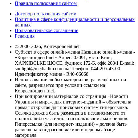
Правила пользования сайтом
Договор пользования сайтом
Политика в сфере конфиденциальности и персональных
данных
Пользовательское соглашение
Редакция
© 2000-2026, Korrespondent.net
Субъект в сфере онлайн-медиа Название онлайн-медиа -
«КореспонденТ.net» Адрес: 02091, місто Київ,
ХАРКІВСЬКЕ ШОСЕ, будинок 172-Б, офіс 208/1 E-mail:
sunlight@mediadim.com.ua
Телефон: 044-205-43-00
Идентификатор медиа - R40-06068
Использование любых материалов, размещённых на
сайте, разрешается при условии ссылки на
Корреспондент.net.
При копировании материалов со страницы «Новости
Украины и мира», для интернет-изданий – обязательна
прямая открытая для поисковых систем гиперссылка.
Ссылка должна быть размещена в независимости от
полного либо частичного использования материалов.
Гиперссылка (для интернет- изданий) – должна быть
размещена в подзаголовке или в первом абзаце
материала.