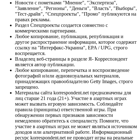
Новости с пометками "Мнение", "Экспертиза",
"Заявление", "Регионы", "Деньги", "Власть", "Выборы",
"Тест-драйв", "Спецпроекты", "Промо" публикуются на
правах рекламы.
Раздел Спецпроекты создается совместно с
коммерческими партнерами.
Любое копирование, публикация, републикация и
другое распространение информации, которое содержит
ссылку на "Интерфакс-Украина", EPA / UPG, строго
воспрещается.
Владелец веб-страницы в разделе Я- Корреспондент
является автор публикации.
Любое копирование, перепечатка и воспроизведение
фотографий и/или аудиовизуальных материалов,
принадлежащих правообладателю Getty Images, строго
запрещено.
Материалы сайта korrespondent.net предназначены для
лиц старше 21 года (21+). Участие в азартных играх
может вызвать игровую зависимость. Соблюдайте
правила (принципы) ответственной игры. При
обнаружении первых признаков зависимости
немедленно обратитесь к специалисту. Помните, что
участие в азартных играх не может являться источником
доходов или альтернативой работе. Информационный
ресурс korrespondent.net не проводит игры на реальные