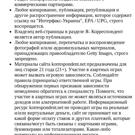
коммерческими партнерами.
Любое копирование, публикация, републикация и
другое распространение информации, которое содержит
ссылку на "Интерфакс-Украина", EPA / UPG, строго
воспрещается.
Владелец веб-страницы в разделе Я- Корреспондент
является автор публикации.
Любое копирование, перепечатка и воспроизведение
фотографий и/или аудиовизуальных материалов,
принадлежащих правообладателю Getty Images, строго
запрещено.
Материалы сайта korrespondent.net предназначены для
лиц старше 21 года (21+). Участие в азартных играх
может вызвать игровую зависимость. Соблюдайте
правила (принципы) ответственной игры. При
обнаружении первых признаков зависимости
немедленно обратитесь к специалисту. Помните, что
участие в азартных играх не может являться источником
доходов или альтернативой работе. Информационный
ресурс korrespondent.net не проводит игры на реальные
и/или виртуальные деньги, сайт не принимает ни в
какой форме оплату ставок и других платежей, которые
связаны/могут быть связаны с азартными играми,
букмекерами или тотализаторами. Какие-либо
материалы на информационном ресурсе