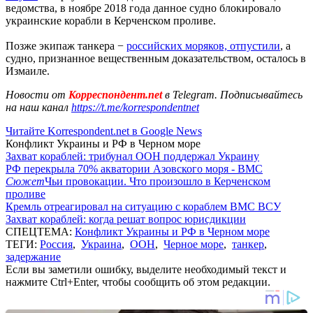
ведомства, в ноябре 2018 года данное судно блокировало
украинские корабли в Керченском проливе.
Позже экипаж танкера −
российских моряков, отпустили
, а
судно, признанное вещественным доказательством, осталось в
Измаиле.
Новости от
Корреспондент.net
в Telegram. Подписывайтесь
на наш канал
https://t.me/korrespondentnet
Читайте Korrespondent.net в Google News
Конфликт Украины и РФ в Черном море
Захват кораблей: трибунал ООН поддержал Украину
РФ перекрыла 70% акватории Азовского моря - ВМС
Сюжет
Чьи провокации. Что произошло в Керченском
проливе
Кремль отреагировал на ситуацию с кораблем ВМС ВСУ
Захват кораблей: когда решат вопрос юрисдикции
СПЕЦТЕМА:
Конфликт Украины и РФ в Черном море
ТЕГИ:
Россия
,
Украина
,
ООН
,
Черное море
,
танкер
,
задержание
Если вы заметили ошибку, выделите необходимый текст и
нажмите Ctrl+Enter, чтобы сообщить об этом редакции.