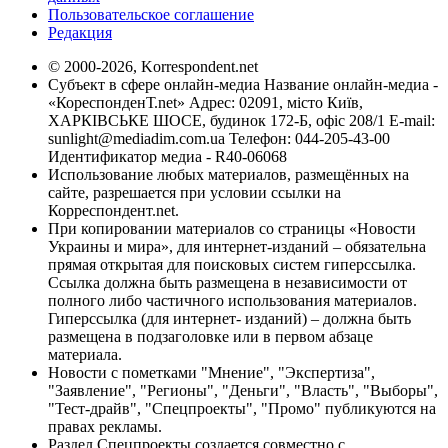
Пользовательское соглашение
Редакция
© 2000-2026, Korrespondent.net
Субъект в сфере онлайн-медиа Название онлайн-медиа -
«КореспонденТ.net» Адрес: 02091, місто Київ,
ХАРКІВСЬКЕ ШОСЕ, будинок 172-Б, офіс 208/1 E-mail:
sunlight@mediadim.com.ua
Телефон: 044-205-43-00
Идентификатор медиа - R40-06068
Использование любых материалов, размещённых на
сайте, разрешается при условии ссылки на
Корреспондент.net.
При копировании материалов со страницы «Новости
Украины и мира», для интернет-изданий – обязательна
прямая открытая для поисковых систем гиперссылка.
Ссылка должна быть размещена в независимости от
полного либо частичного использования материалов.
Гиперссылка (для интернет- изданий) – должна быть
размещена в подзаголовке или в первом абзаце
материала.
Новости с пометками "Мнение", "Экспертиза",
"Заявление", "Регионы", "Деньги", "Власть", "Выборы",
"Тест-драйв", "Спецпроекты", "Промо" публикуются на
правах рекламы.
Раздел Спецпроекты создается совместно с