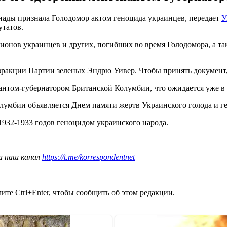
нады признала Голодомор актом геноцида украинцев, передает
У
татов.
лионов украинцев и других, погибших во время Голодомора, а т
 фракции Партии зеленых Эндрю Уивер. Чтобы принять документ,
нантом-губернатором Британской Колумбии, что ожидается уже в 
олумбии объявляется Днем памяти жертв Украинского голода и г
932-1933 годов геноцидом украинского народа.
а наш канал
https://t.me/korrespondentnet
те Ctrl+Enter, чтобы сообщить об этом редакции.