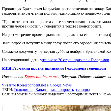
Провинция Британская Колумбия, расположенная на западе Ка
заключительном чтении получил единогласную поддержку депу
“Целью этого законопроекта является чествование памяти мил
против человечности”, - говорится в тексте законопроекта.
На рассмотрение провинциального парламента его внес глава
Законопроект вступит в силу сразу после его одобрения лейте
Согласно документу, четвертая суббота ноября в Британской К
На сегодняшний день
уже около 30 стран признали Голодомор
1
МИД Германии против признания Голодомора геноцидом
Новости от
Корреспондент.net
в Telegram. Подписывайтесь н
Читайте Korrespondent.net в Google News
ТЕГИ:
Голодомор
,
Канада
,
законопроект
,
геноцид
Если вы заметили ошибку, выделите необходимый текст и нажми