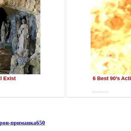
дрон-приманка
650