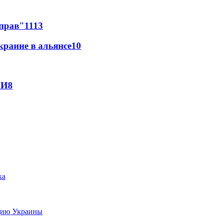
 прав"
11
13
краине в альянсе
10
МИ
8
цию Украины