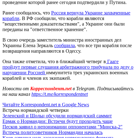
проведение которой ранее сегодня подтвердили у Путина.
Ранее сообщалось, что
Россия вернула Украине захваченные
корабли
. В РФ сообщили, что корабли являются
"вещественными доказательствами", а Украине они были
переданы на "ответственное хранение".
В свою очередь заместитель министра иностранных дел
Украины Елена Зеркаль
сообщила
, что все три корабля после
возвращения направляются в Одессу.
Она также отметила, что в ближайший четверг в
Гааге
пройдут первые слушания арбитражного трибунала по делу о
нарушении Россией
иммунитета трех украинских военных
кораблей и членов их экипажей.
Новости от
Корреспондент.net
в Telegram. Подписывайтесь
на наш канал
https://t.me/korrespondentnet
Читайте Korrespondent.net в Google News
Встреча нормандской четверки
Зеленский и Шольц обсудили нормандский саммит
Ермак о Нормандии: Встречи будут проходить чаще
Песков заявил о непонимании оппонентами "Минска-2"
Встреча политсоветников Нормандии началась
Киев озвучил цель заседания нормандского формата