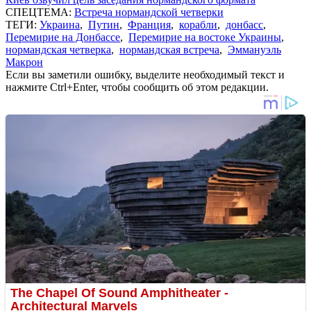
СПЕЦТЕМА:
Встреча нормандской четверки
ТЕГИ:
Украина
,
Путин
,
Франция
,
корабли
,
донбасс
,
Перемирие на Донбассе
,
Перемирие на востоке Украины
,
нормандская четверка
,
нормандская встреча
,
Эммануэль
Макрон
Если вы заметили ошибку, выделите необходимый текст и
нажмите Ctrl+Enter, чтобы сообщить об этом редакции.