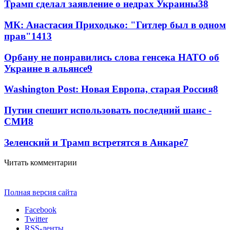
Трамп сделал заявление о недрах Украины
38
МК: Анастасия Приходько: "Гитлер был в одном
прав"
14
13
Орбану не понравились слова генсека НАТО об
Украине в альянсе
9
Washington Post: Новая Европа, старая Россия
8
Путин спешит использовать последний шанс -
СМИ
8
Зеленский и Трамп встретятся в Анкаре
7
Читать комментарии
Полная версия сайта
Facebook
Twitter
RSS-ленты