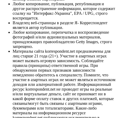
Любое копирование, публикация, републикация и
другое распространение информации, которое содержит
ссылку на "Интерфакс-Украина", EPA / UPG, строго
воспрещается.
Владелец веб-страницы в разделе Я- Корреспондент
является автор публикации.
Любое копирование, перепечатка и воспроизведение
фотографий и/или аудиовизуальных материалов,
принадлежащих правообладателю Getty Images, строго
запрещено.
Материалы сайта korrespondent.net предназначены для
лиц старше 21 года (21+). Участие в азартных играх
может вызвать игровую зависимость. Соблюдайте
правила (принципы) ответственной игры. При
обнаружении первых признаков зависимости
немедленно обратитесь к специалисту. Помните, что
участие в азартных играх не может являться источником
доходов или альтернативой работе. Информационный
ресурс korrespondent.net не проводит игры на реальные
и/или виртуальные деньги, сайт не принимает ни в
какой форме оплату ставок и других платежей, которые
связаны/могут быть связаны с азартными играми,
букмекерами или тотализаторами. Какие-либо
материалы на информационном ресурсе
korrespondent.net публикуются исключительно в