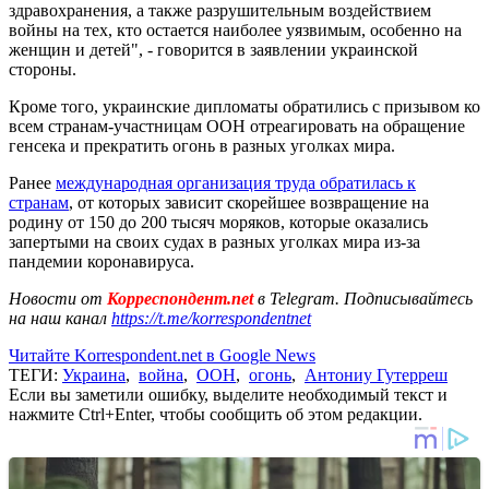
здравохранения, а также разрушительным воздействием
войны на тех, кто остается наиболее уязвимым, особенно на
женщин и детей", - говорится в заявлении украинской
стороны.
Кроме того, украинские дипломаты обратились с призывом ко
всем странам-участницам ООН отреагировать на обращение
генсека и прекратить огонь в разных уголках мира.
Ранее
международная организация труда обратилась к
странам
, от которых зависит скорейшее возвращение на
родину от 150 до 200 тысяч моряков, которые оказались
запертыми на своих судах в разных уголках мира из-за
пандемии коронавируса.
Новости от
Корреспондент.net
в Telegram. Подписывайтесь
на наш канал
https://t.me/korrespondentnet
Читайте Korrespondent.net в Google News
ТЕГИ:
Украина
,
война
,
ООН
,
огонь
,
Антониу Гутерреш
Если вы заметили ошибку, выделите необходимый текст и
нажмите Ctrl+Enter, чтобы сообщить об этом редакции.