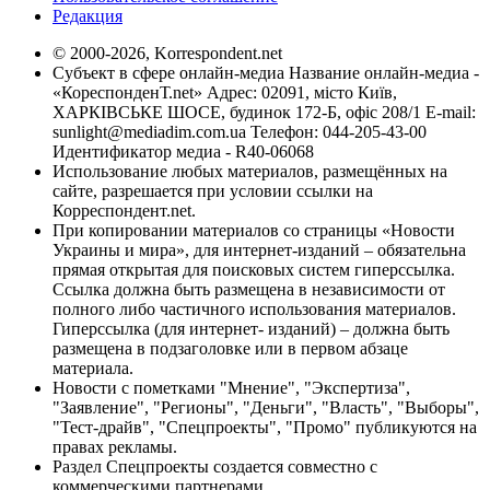
Редакция
© 2000-2026, Korrespondent.net
Субъект в сфере онлайн-медиа Название онлайн-медиа -
«КореспонденТ.net» Адрес: 02091, місто Київ,
ХАРКІВСЬКЕ ШОСЕ, будинок 172-Б, офіс 208/1 E-mail:
sunlight@mediadim.com.ua
Телефон: 044-205-43-00
Идентификатор медиа - R40-06068
Использование любых материалов, размещённых на
сайте, разрешается при условии ссылки на
Корреспондент.net.
При копировании материалов со страницы «Новости
Украины и мира», для интернет-изданий – обязательна
прямая открытая для поисковых систем гиперссылка.
Ссылка должна быть размещена в независимости от
полного либо частичного использования материалов.
Гиперссылка (для интернет- изданий) – должна быть
размещена в подзаголовке или в первом абзаце
материала.
Новости с пометками "Мнение", "Экспертиза",
"Заявление", "Регионы", "Деньги", "Власть", "Выборы",
"Тест-драйв", "Спецпроекты", "Промо" публикуются на
правах рекламы.
Раздел Спецпроекты создается совместно с
коммерческими партнерами.