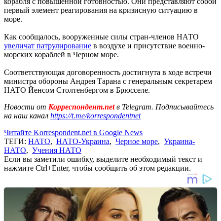
корабля с повышенной готовностью. Они представляют собой
первый элемент реагирования на кризисную ситуацию в
море.
Как сообщалось, вооруженные силы стран-членов НАТО
увеличат патрулирование
в воздухе и присутствие военно-
морских кораблей в Черном море.
Соответствующая договоренность достигнута в ходе встречи
министра обороны Андрея Тарана с генеральным секретарем
НАТО Йенсом Столтенбергом в Брюсселе.
Новости от
Корреспондент.net
в Telegram. Подписывайтесь
на наш канал
https://t.me/korrespondentnet
Читайте Korrespondent.net в Google News
ТЕГИ:
НАТО
,
НАТО-Украина
,
Черное море
,
Украина-
НАТО
,
Учения НАТО
Если вы заметили ошибку, выделите необходимый текст и
нажмите Ctrl+Enter, чтобы сообщить об этом редакции.