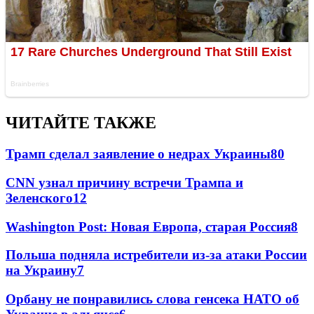
ЧИТАЙТЕ ТАКЖЕ
Трамп сделал заявление о недрах Украины
80
CNN узнал причину встречи Трампа и
Зеленского
12
Washington Post: Новая Европа, старая Россия
8
Польша подняла истребители из-за атаки России
на Украину
7
Орбану не понравились слова генсека НАТО об