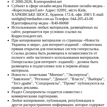
© 2000-2026, Korrespondent.net
Субъект в сфере онлайн-медиа Название онлайн-медиа -
«КореспонденТ.net» Адрес: 02091, місто Київ,
ХАРКІВСЬКЕ ШОСЕ, будинок 172-Б, офіс 208/1 E-mail:
sunlight@mediadim.com.ua
Телефон: 044-205-43-00
Идентификатор медиа - R40-06068
Использование любых материалов, размещённых на
сайте, разрешается при условии ссылки на
Корреспондент.net.
При копировании материалов со страницы «Новости
Украины и мира», для интернет-изданий – обязательна
прямая открытая для поисковых систем гиперссылка.
Ссылка должна быть размещена в независимости от
полного либо частичного использования материалов.
Гиперссылка (для интернет- изданий) – должна быть
размещена в подзаголовке или в первом абзаце
материала.
Новости с пометками "Мнение", "Экспертиза",
"Заявление", "Регионы", "Деньги", "Власть", "Выборы",
"Тест-драйв", "Спецпроекты", "Промо" публикуются на
правах рекламы.
Раздел Спецпроекты создается совместно с
коммерческими партнерами.
Любое копирование, публикация, републикация и
другое распространение информации, которое содержит