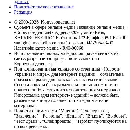
данных
Пользовательское соглашение
Редакция
© 2000-2026, Korrespondent.net
Субъект в сфере онлайн-медиа Название онлайн-медиа -
«КореспонденТ.net» Адрес: 02091, місто Київ,
ХАРКІВСЬКЕ ШОСЕ, будинок 172-Б, офіс 208/1 E-mail:
sunlight@mediadim.com.ua
Телефон: 044-205-43-00
Идентификатор медиа - R40-06068
Использование любых материалов, размещённых на
сайте, разрешается при условии ссылки на
Корреспондент.net.
При копировании материалов со страницы «Новости
Украины и мира», для интернет-изданий – обязательна
прямая открытая для поисковых систем гиперссылка.
Ссылка должна быть размещена в независимости от
полного либо частичного использования материалов.
Гиперссылка (для интернет- изданий) – должна быть
размещена в подзаголовке или в первом абзаце
материала.
Новости с пометками "Мнение", "Экспертиза",
"Заявление", "Регионы", "Деньги", "Власть", "Выборы",
"Тест-драйв", "Спецпроекты", "Промо" публикуются на
правах рекламы.