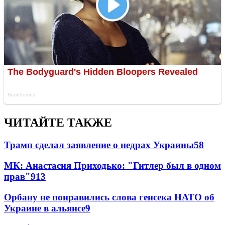
ЧИТАЙТЕ ТАКЖЕ
Трамп сделал заявление о недрах Украины
58
МК: Анастасия Приходько: "Гитлер был в одном
прав"
9
13
Орбану не понравились слова генсека НАТО об
Украине в альянсе
9