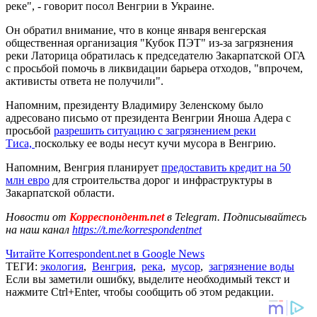
реке", - говорит посол Венгрии в Украине.
Он обратил внимание, что в конце января венгерская
общественная организация "Кубок ПЭТ" из-за загрязнения
реки Латорица обратилась к председателю Закарпатской ОГА
с просьбой помочь в ликвидации барьера отходов, "впрочем,
активисты ответа не получили".
Напомним, президенту Владимиру Зеленскому было
адресовано письмо от президента Венгрии Яноша Адера с
просьбой
разрешить ситуацию с загрязнением реки
Тиса,
поскольку ее воды несут кучи мусора в Венгрию.
Напомним, Венгрия планирует
предоставить кредит на 50
млн евро
для строительства дорог и инфраструктуры в
Закарпатской области.
Новости от
Корреспондент.net
в Telegram. Подписывайтесь
на наш канал
https://t.me/korrespondentnet
Читайте Korrespondent.net в Google News
ТЕГИ:
экология
,
Венгрия
,
река
,
мусор
,
загрязнение воды
Если вы заметили ошибку, выделите необходимый текст и
нажмите Ctrl+Enter, чтобы сообщить об этом редакции.