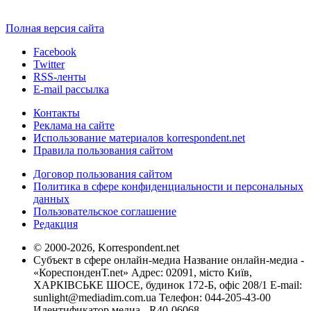
Полная версия сайта
Facebook
Twitter
RSS-ленты
E-mail рассылка
Контакты
Реклама на сайте
Использование материалов korrespondent.net
Правила пользования сайтом
Договор пользования сайтом
Политика в сфере конфиденциальности и персональных
данных
Пользовательское соглашение
Редакция
© 2000-2026, Korrespondent.net
Субъект в сфере онлайн-медиа Название онлайн-медиа -
«КореспонденТ.net» Адрес: 02091, місто Київ,
ХАРКІВСЬКЕ ШОСЕ, будинок 172-Б, офіс 208/1 E-mail:
sunlight@mediadim.com.ua
Телефон: 044-205-43-00
Идентификатор медиа - R40-06068