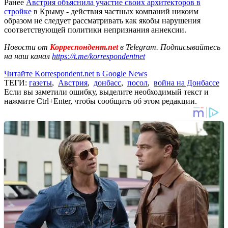
Ранее
Австрия объяснила участие своих архитекторов в
стройке
в Крыму - действия частных компаний никоим
образом не следует рассматривать как якобы нарушения
соответствующей политики непризнания аннексии.
Новости от
Корреспондент.net
в Telegram. Подписывайтесь
на наш канал
https://t.me/korrespondentnet
Читайте Korrespondent.net в Google News
ТЕГИ:
газеты
,
Австрия
,
донбасс
,
посол
,
война на Донбассе
Если вы заметили ошибку, выделите необходимый текст и
нажмите Ctrl+Enter, чтобы сообщить об этом редакции.