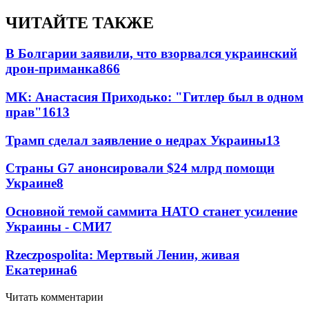
ЧИТАЙТЕ ТАКЖЕ
В Болгарии заявили, что взорвался украинский
дрон-приманка
866
МК: Анастасия Приходько: "Гитлер был в одном
прав"
16
13
Трамп сделал заявление о недрах Украины
13
Страны G7 анонсировали $24 млрд помощи
Украине
8
Основной темой саммита НАТО станет усиление
Украины - СМИ
7
Rzeczpospolita: Мертвый Ленин, живая
Екатерина
6
Читать комментарии