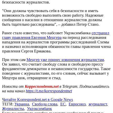
безопасности журналистов.
"Они должны чувствовать себя в безопасности и иметь
возможность свободно выполнять свою работу. Надежные
сообщения о насилии в отношении журналистов должны
быть тщательно расследованы", – добавил Петер Стано.
Ранее стало известно, что набсовет Укрэксимбанка
отстранил
главу правления Евгения Мецгера
на период расследования
нападения на журналистов программы расследований Схемы
и назначил исполняющим обязанности главы правления члена
правления Сергея Ермакова.
При этом сам
Мецгер уже принес извинения журналистам
.
Он заявил, что считает свободу слова и свободную прессу
фундаментом демократии и независимости государства. Такое
поведение с журналистами, по его словам, сейчас вызывает у
Мецгера шок, отвращение и стыд.
Новости от
Корреспондент.net
в Telegram. Подписывайтесь
на наш канал
https://t.me/korrespondentnet
Читайте Korrespondent.net в Google News
ТЕГИ:
Украина
,
Свобода слова
,
ЕС
,
Евросоюз
,
журналист
,
Журналисты
,
Укрэксимбанк