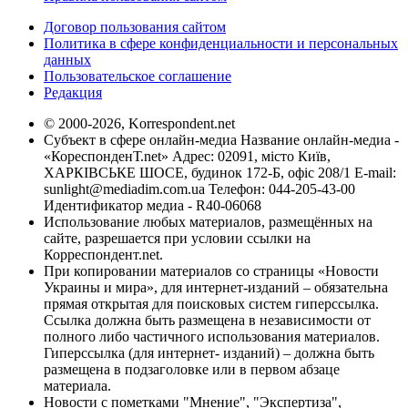
Договор пользования сайтом
Политика в сфере конфиденциальности и персональных
данных
Пользовательское соглашение
Редакция
© 2000-2026, Korrespondent.net
Субъект в сфере онлайн-медиа Название онлайн-медиа -
«КореспонденТ.net» Адрес: 02091, місто Київ,
ХАРКІВСЬКЕ ШОСЕ, будинок 172-Б, офіс 208/1 E-mail:
sunlight@mediadim.com.ua
Телефон: 044-205-43-00
Идентификатор медиа - R40-06068
Использование любых материалов, размещённых на
сайте, разрешается при условии ссылки на
Корреспондент.net.
При копировании материалов со страницы «Новости
Украины и мира», для интернет-изданий – обязательна
прямая открытая для поисковых систем гиперссылка.
Ссылка должна быть размещена в независимости от
полного либо частичного использования материалов.
Гиперссылка (для интернет- изданий) – должна быть
размещена в подзаголовке или в первом абзаце
материала.
Новости с пометками "Мнение", "Экспертиза",