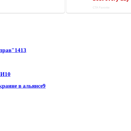
 прав"
14
13
МИ
10
краине в альянсе
9