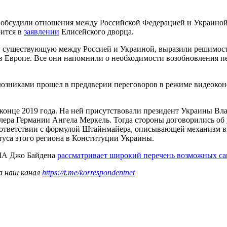
бсудили отношения между Российской Федерацией и Украиной.
рится в
заявлении
Елисейского дворца.
ь, существующую между Россией и Украиной, выразили решимост
в Европе. Все они напомнили о необходимости возобновления п
юзниками прошел в преддверии переговоров в режиме видеокон
 конце 2019 года. На ней присутствовали президент Украины Вл
лера Германии Ангела Меркель. Тогда стороны договорились об
оответствии с формулой Штайнмайера, описывающей механизм вв
туса этого региона в Конституции Украины.
ША Джо Байдена
рассматривает широкий перечень возможных с
а наш канал
https://t.me/korrespondentnet