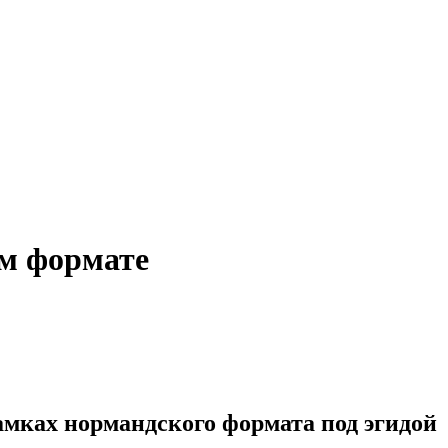
ом формате
амках нормандского формата под эгидой