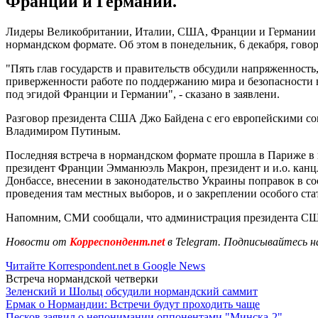
Франции и Германии.
Лидеры Великобритании, Италии, США, Франции и Германии о
нормандском формате. Об этом в понедельник, 6 декабря, гово
"Пять глав государств и правительств обсудили напряженност
приверженности работе по поддержанию мира и безопасности 
под эгидой Франции и Германии", - сказано в заявлени.
Разговор президента США Джо Байдена с его европейскими со
Владимиром Путиным.
Последняя встреча в нормандском формате прошла в Париже в
президент Франции Эмманюэль Макрон, президент и и.о. канц
Донбассе, внесении в законодательство Украины поправок в с
проведения там местных выборов, и о закреплении особого ста
Напомним, СМИ сообщали, что администрация президента С
Новости от
Корреспондент.net
в Telegram. Подписывайтесь н
Читайте Korrespondent.net в Google News
Встреча нормандской четверки
Зеленский и Шольц обсудили нормандский саммит
Ермак о Нормандии: Встречи будут проходить чаще
Песков заявил о непонимании оппонентами "Минска-2"