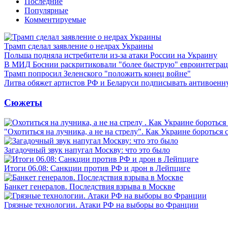
Последние
Популярные
Комментируемые
Трамп сделал заявление о недрах Украины
Польша подняла истребители из-за атаки России на Украину
В МИД Боснии раскритиковали "более быструю" евроинтегра
Трамп попросил Зеленского "положить конец войне"
Литва обяжет артистов РФ и Беларуси подписывать антивоен
Сюжеты
"Охотиться на лучника, а не на стрелу". Как Украине бороться 
Загадочный звук напугал Москву: что это было
Итоги 06.08: Санкции против РФ и дрон в Лейпциге
Банкет генералов. Последствия взрыва в Москве
Грязные технологии. Атаки РФ на выборы во Франции