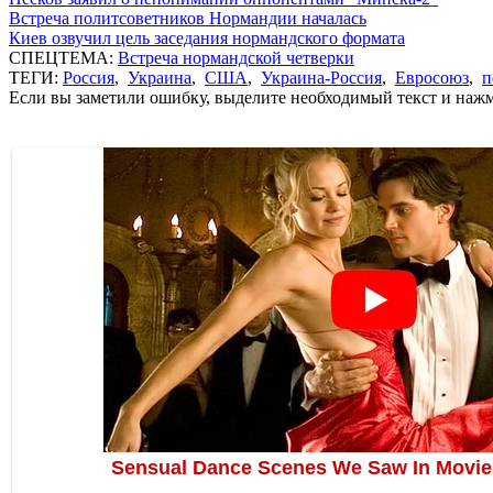
Встреча политсоветников Нормандии началась
Киев озвучил цель заседания нормандского формата
СПЕЦТЕМА:
Встреча нормандской четверки
ТЕГИ:
Россия
,
Украина
,
США
,
Украина-Россия
,
Евросоюз
,
п
Если вы заметили ошибку, выделите необходимый текст и нажми