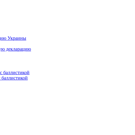
цию Украины
ную декларацию
с баллистикой