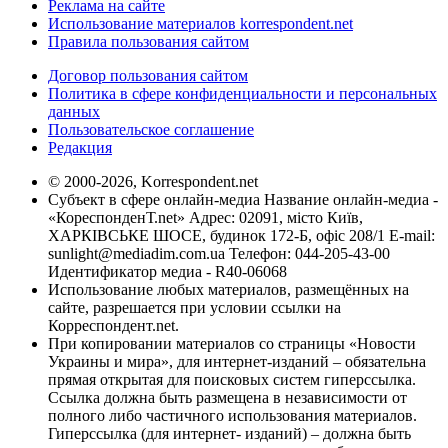
Реклама на сайте
Использование материалов korrespondent.net
Правила пользования сайтом
Договор пользования сайтом
Политика в сфере конфиденциальности и персональных
данных
Пользовательское соглашение
Редакция
© 2000-2026, Korrespondent.net
Субъект в сфере онлайн-медиа Название онлайн-медиа -
«КореспонденТ.net» Адрес: 02091, місто Київ,
ХАРКІВСЬКЕ ШОСЕ, будинок 172-Б, офіс 208/1 E-mail:
sunlight@mediadim.com.ua
Телефон: 044-205-43-00
Идентификатор медиа - R40-06068
Использование любых материалов, размещённых на
сайте, разрешается при условии ссылки на
Корреспондент.net.
При копировании материалов со страницы «Новости
Украины и мира», для интернет-изданий – обязательна
прямая открытая для поисковых систем гиперссылка.
Ссылка должна быть размещена в независимости от
полного либо частичного использования материалов.
Гиперссылка (для интернет- изданий) – должна быть