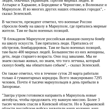
людей, обычных украинцев. Против мирных людей. В
Ахтырке и Харькове, в Бородянке и Чернигове, в Волновахе и
Мариуполе. И во многих других наших отважных городах", -
сказал Зеленский.
В частности, президент отметил, что военные России
сбросили бомбу на школу в Мариуполе, где прятались мирные
жители. Там не было военных позиций.
"В блокадном Мариуполе российская авиация скинула бомбу
на школу искусств. Там прятались люди. Прятались от
обстрелов, бомбардировок. Там не было военных позиций,
там было 400 мирных людей. Большинство из них женщины,
дети, люди старшего возраста. Они под завалами. Мы не
знаем сколько живых, но знаем, что того летчика, который
скинул бомбу, мы обязательно собьем", - сказал Зеленский.
Он также отметил, что в течение суток 20 марта работали
только 4 гуманитарных коридора. Всего эвакуировано 7295
человек. Почти 4 тысячи мариупольцев в день прибыли в
Запорожье.
"Завтра утром готовимся направить в Мариуполь новые
автобусы, чтобы продолжить эту важную миссию. Более 3
тысяч человек спасли в Киевской области. Но в Харьковской
области российские войска захватили нашу колонну, наш