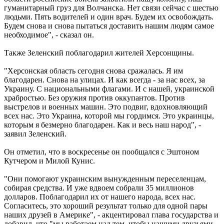
гуманитарный груз для Волчанска. Нет связи сейчас с шестью
людьми. Пять водителей и один врач. Будем их освобождать.
Будем снова и снова пытаться доставить нашим людям самое
необходимое", - сказал он.
Также Зеленский поблагодарил жителей Херсонщины.
"Херсонская область сегодня снова сражалась. Я им
благодарен. Снова на улицах. И как всегда - за нас всех, за
Украину. С национальными флагами. И с нашей, украинской
храбростью. Без оружия против оккупантов. Против
выстрелов и военных машин. Это подвиг, вдохновляющий
всех нас. Это Украина, которой мы гордимся. Это украинцы,
которым я безмерно благодарен. Как и весь наш народ", -
заявил Зеленский.
Он отметил, что в воскресенье он пообщался с Эштоном
Кутчером и Милой Кунис.
"Они помогают украинским вынужденным переселенцам,
собирая средства. И уже вдвоем собрали 35 миллионов
долларов. Поблагодарил их от нашего народа, всех нас.
Согласитесь, это хороший результат только для одной пары
наших друзей в Америке", - акцентировал глава государства и
добавил, что "мы работаем над тем, чтобы нашими друзьями