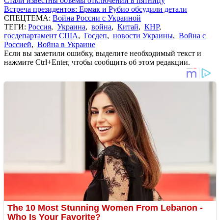
Стали известны объемы отключений в пятницу
Встреча президентов: Ермак и Рубио обсудили детали
СПЕЦТЕМА:
Война России с Украиной
ТЕГИ:
Россия
,
Украина
,
война
,
Китай
,
КНР
,
госдепартамент США
,
Госдеп
,
новости Украины
,
Война с
Россией
,
Война в Украине
Если вы заметили ошибку, выделите необходимый текст и
нажмите Ctrl+Enter, чтобы сообщить об этом редакции.