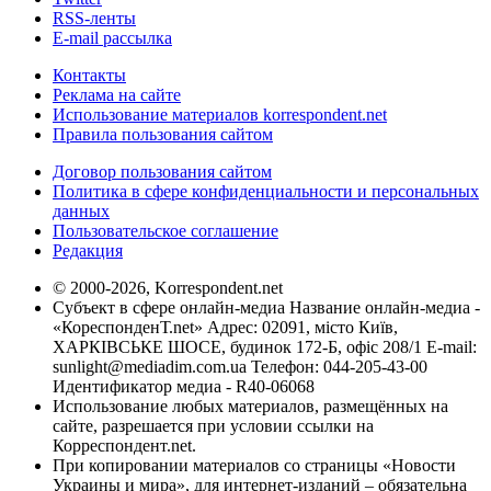
RSS-ленты
E-mail рассылка
Контакты
Реклама на сайте
Использование материалов korrespondent.net
Правила пользования сайтом
Договор пользования сайтом
Политика в сфере конфиденциальности и персональных
данных
Пользовательское соглашение
Редакция
© 2000-2026, Korrespondent.net
Субъект в сфере онлайн-медиа Название онлайн-медиа -
«КореспонденТ.net» Адрес: 02091, місто Київ,
ХАРКІВСЬКЕ ШОСЕ, будинок 172-Б, офіс 208/1 E-mail:
sunlight@mediadim.com.ua
Телефон: 044-205-43-00
Идентификатор медиа - R40-06068
Использование любых материалов, размещённых на
сайте, разрешается при условии ссылки на
Корреспондент.net.
При копировании материалов со страницы «Новости
Украины и мира», для интернет-изданий – обязательна