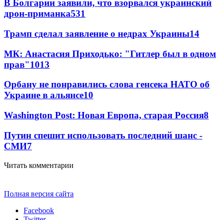
В Болгарии заявили, что взорвался украинский
дрон-приманка
531
Трамп сделал заявление о недрах Украины
14
МК: Анастасия Приходько: "Гитлер был в одном
прав"
10
13
Орбану не понравились слова генсека НАТО об
Украине в альянсе
10
Washington Post: Новая Европа, старая Россия
8
Путин спешит использовать последний шанс -
СМИ
7
Читать комментарии
Полная версия сайта
Facebook
Twitter