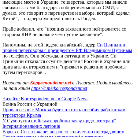
имеющие место в Украине, те зверства, которые мы видели
своими глазами благодаря сообщениям многих СМИ, я
думаю, это говорит о партнерстве и выборе, который сделал
Китай", – подчеркнул представитель Госдепа.
Прайс добавил, что "позиция заявленного нейтралитета со
стороны КНР не больше чем пустое заявление".
Напомним, на этой неделе китайский лидер
Си Цзиньпин
провел переговоры с президентом РФ Владимиром Путиным
по телефону. Они обсуждали ситуацию в Украине. Си
Цзиньпин отказался осудить действия России в Украине или
признать их вторжением и "призвал к решению проблемы
путем переговоров".
Новости от
Корреспондент.net
в Telegram. Подписывайтесь
на наш канал
https://t.me/korrespondentnet
Читайте Korrespondent.net в Google News
Война России с Украиной
Провал сезона: Москва будет платить пособия работникам
турсектора Крыма
У Сухопутних військах зробили заяву щодо інтеграції
Інтернаціональних легіонів
Взрыв в Сыктывкаре: возросло количество пострадавших