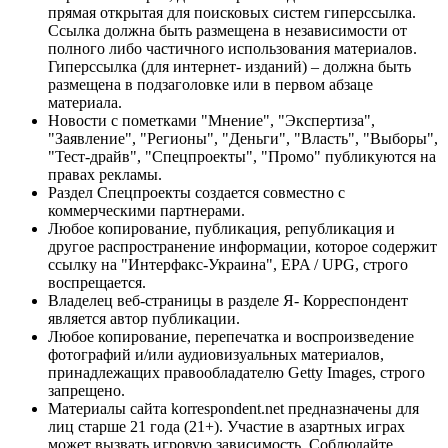
прямая открытая для поисковых систем гиперссылка.
Ссылка должна быть размещена в независимости от
полного либо частичного использования материалов.
Гиперссылка (для интернет- изданий) – должна быть
размещена в подзаголовке или в первом абзаце
материала.
Новости с пометками "Мнение", "Экспертиза",
"Заявление", "Регионы", "Деньги", "Власть", "Выборы",
"Тест-драйв", "Спецпроекты", "Промо" публикуются на
правах рекламы.
Раздел Спецпроекты создается совместно с
коммерческими партнерами.
Любое копирование, публикация, републикация и
другое распространение информации, которое содержит
ссылку на "Интерфакс-Украина", EPA / UPG, строго
воспрещается.
Владелец веб-страницы в разделе Я- Корреспондент
является автор публикации.
Любое копирование, перепечатка и воспроизведение
фотографий и/или аудиовизуальных материалов,
принадлежащих правообладателю Getty Images, строго
запрещено.
Материалы сайта korrespondent.net предназначены для
лиц старше 21 года (21+). Участие в азартных играх
может вызвать игровую зависимость. Соблюдайте