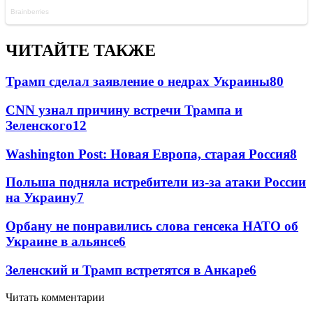
ЧИТАЙТЕ ТАКЖЕ
Трамп сделал заявление о недрах Украины
80
CNN узнал причину встречи Трампа и
Зеленского
12
Washington Post: Новая Европа, старая Россия
8
Польша подняла истребители из-за атаки России
на Украину
7
Орбану не понравились слова генсека НАТО об
Украине в альянсе
6
Зеленский и Трамп встретятся в Анкаре
6
Читать комментарии