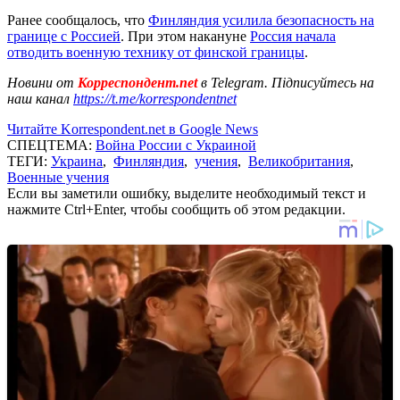
Ранее сообщалось, что
Финляндия усилила безопасность на
границе с Россией
. При этом накануне
Россия начала
отводить военную технику от финской границы
.
Новини от
Корреспондент.net
в Telegram. Підписуйтесь на
наш канал
https://t.me/korrespondentnet
Читайте Korrespondent.net в Google News
СПЕЦТЕМА:
Война России с Украиной
ТЕГИ:
Украина
,
Финляндия
,
учения
,
Великобритания
,
Военные учения
Если вы заметили ошибку, выделите необходимый текст и
нажмите Ctrl+Enter, чтобы сообщить об этом редакции.