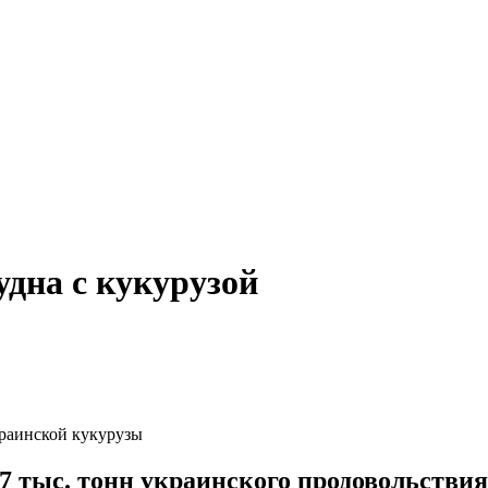
удна с кукурузой
краинской кукурузы
07 тыс. тонн украинского продовольстви