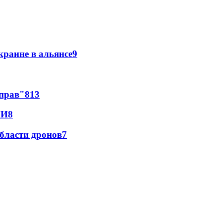
краине в альянсе
9
 прав"
8
13
МИ
8
области дронов
7