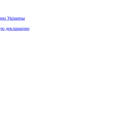
цию Украины
ную декларацию