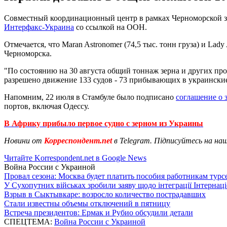
Совместный координационный центр в рамках Черноморской зер
Интерфакс-Украина
со ссылкой на ООН.
Отмечается, что Maran Astronomer (74,5 тыс. тонн груза) и Lady
Черноморска.
"По состоянию на 30 августа общий тоннаж зерна и других про
разрешено движение 133 судов - 73 прибывающих в украинские
Напомним, 22 июля в Стамбуле было подписано
соглашение о 
портов, включая Одессу.
В Африку прибыло первое судно с зерном из Украины
Новини от
Корреспондент.net
в Telegram. Підписуйтесь на на
Читайте Korrespondent.net в Google News
Война России с Украиной
Провал сезона: Москва будет платить пособия работникам тур
У Сухопутних військах зробили заяву щодо інтеграції Інтернац
Взрыв в Сыктывкаре: возросло количество пострадавших
Стали известны объемы отключений в пятницу
Встреча президентов: Ермак и Рубио обсудили детали
СПЕЦТЕМА:
Война России с Украиной