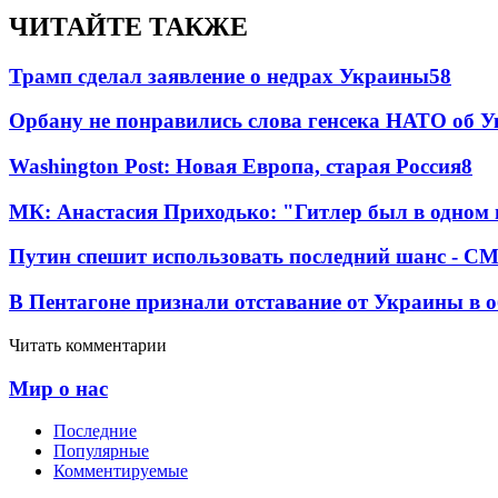
ЧИТАЙТЕ ТАКЖЕ
Трамп сделал заявление о недрах Украины
58
Орбану не понравились слова генсека НАТО об У
Washington Post: Новая Европа, старая Россия
8
МК: Анастасия Приходько: "Гитлер был в одном
Путин спешит использовать последний шанс - С
В Пентагоне признали отставание от Украины в 
Читать комментарии
Мир о нас
Последние
Популярные
Комментируемые