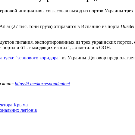
новой инициативы согласовал выход из портов Украины трех су
 Aillar (27 тыс. тонн груза) отправятся в Испанию из порта
Пивде
дуктов питания, экспортированных из трех украинских портов, 
 порты и 61 - выходящих из них", - отметили в ООН.
запуске "зернового коридора"
из Украины. Договор предполагает
ш канал
https://t.me/korrespondentnet
сектора Крыма
іональних легіонів