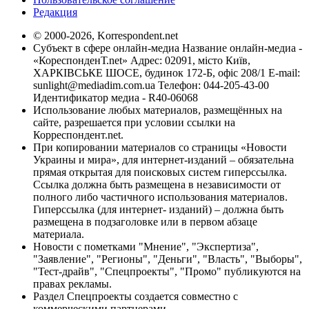
Редакция
© 2000-2026, Korrespondent.net
Субъект в сфере онлайн-медиа Название онлайн-медиа -
«КореспонденТ.net» Адрес: 02091, місто Київ,
ХАРКІВСЬКЕ ШОСЕ, будинок 172-Б, офіс 208/1 E-mail:
sunlight@mediadim.com.ua
Телефон: 044-205-43-00
Идентификатор медиа - R40-06068
Использование любых материалов, размещённых на
сайте, разрешается при условии ссылки на
Корреспондент.net.
При копировании материалов со страницы «Новости
Украины и мира», для интернет-изданий – обязательна
прямая открытая для поисковых систем гиперссылка.
Ссылка должна быть размещена в независимости от
полного либо частичного использования материалов.
Гиперссылка (для интернет- изданий) – должна быть
размещена в подзаголовке или в первом абзаце
материала.
Новости с пометками "Мнение", "Экспертиза",
"Заявление", "Регионы", "Деньги", "Власть", "Выборы",
"Тест-драйв", "Спецпроекты", "Промо" публикуются на
правах рекламы.
Раздел Спецпроекты создается совместно с
коммерческими партнерами.