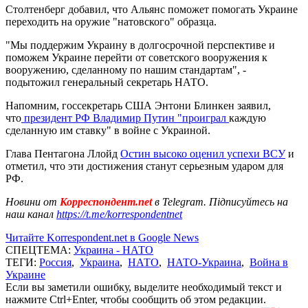
Столтенберг добавил, что Альянс поможет помогать Украине
переходить на оружие "натовского" образца.
"Мы поддержим Украину в долгосрочной перспективе и
поможем Украине перейти от советского вооружения к
вооружению, сделанному по нашим стандартам", -
подытожил генеральный секретарь НАТО.
Напомним, госсекретарь США Энтони Блинкен заявил,
что
президент РФ Владимир Путин "проиграл
каждую
сделанную им ставку" в войне с Украиной.
Глава Пентагона Ллойд
Остин высоко оценил успехи ВСУ
и
отметил, что эти достижения станут серьезным ударом для
РФ.
Новини от
Корреспондент.net
в Telegram. Підписуйтесь на
наш канал
https://t.me/korrespondentnet
Читайте Korrespondent.net в Google News
СПЕЦТЕМА:
Украина - НАТО
ТЕГИ:
Россия
,
Украина
,
НАТО
,
НАТО-Украина
,
Война в
Украине
Если вы заметили ошибку, выделите необходимый текст и
нажмите Ctrl+Enter, чтобы сообщить об этом редакции.