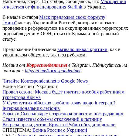
Напомним, вчера, 14 октября, сообщалось, что
Маск решил
отказаться от финансирования Starlink
в Украине.
В начале октября
Маск предложил свою формулу
"мира"
между Украиной и Россией, которая включает
проведение референдумов на оккупированных территориях
под наблюдением ООН, отказ от Крыма и нейтральный
статус.
Предложение бизнесмена
вызвало шквал критики
, как в
украинском обществе, так и за рубежом.
Новини от
Корреспондент.net
в Telegram. Підписуйтесь на
наш канал
https://t.me/korrespondentnet
Читайте Korrespondent.net в Google News
Война России с Украиной
Провал сезона: Москва будет платить пособия работникам
турсектора Крыма
У Сухопутних військах зробили заяву щодо інтеграції
Інтернаціональних легіонів
Взрыв в Сыктывкаре: возросло количество пострадавших
Стали известны объемы отключений в пятницу
Встреча президентов: Ермак и Рубио обсудили детали
СПЕЦТЕМА:
Война России с Украиной
ТЕГИ:
Украина
,
деньги
,
помощь
,
военное вторжение