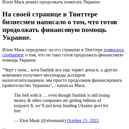
Илон Маск решил продолжать помогать Украине
На своей странице в Твиттере
бизнесмен написало о том, что готов
продолжать финансовую помощь
Украине.
Илон Маск передумал: на его странице в Твиттере
появилось
сообщение
о том, что он таки готов продолжать финансовую
помощь Украине.
"Черт с ним... хотя Starlink все еще теряет деньги, а другие
компании получают миллиарды долларов
налогоплательщиков, мы просто продолжим финансировать
правительство Украины", - написал Маск.
The hell with it … even though Starlink is still losing
money & other companies are getting billions of
taxpayer $, we’ll just keep funding Ukraine govt for
free
— Elon Musk (@elonmusk)
October 15, 2022