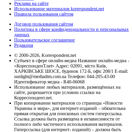
Реклама на сайте
Использование материалов korrespondent.net
Правила пользования сайтом
Договор пользования сайтом
Политика в сфере конфиденциальности и персональных
данных
Пользовательское соглашение
Редакция
© 2000-2026, Korrespondent.net
Субъект в сфере онлайн-медиа Название онлайн-медиа -
«КореспонденТ.net» Адрес: 02091, місто Київ,
ХАРКІВСЬКЕ ШОСЕ, будинок 172-Б, офіс 208/1 E-mail:
sunlight@mediadim.com.ua
Телефон: 044-205-43-00
Идентификатор медиа - R40-06068
Использование любых материалов, размещённых на
сайте, разрешается при условии ссылки на
Корреспондент.net.
При копировании материалов со страницы «Новости
Украины и мира», для интернет-изданий – обязательна
прямая открытая для поисковых систем гиперссылка.
Ссылка должна быть размещена в независимости от
полного либо частичного использования материалов.
Гиперссылка (для интернет- изданий) – должна быть