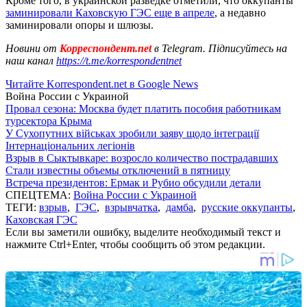
Кроме того, в украинской разведке отметили, что оккупанты
заминировали Каховскую ГЭС еще в апреле
, а недавно
заминировали опоры и шлюзы.
Новини от
Корреспондент.net
в Telegram. Підписуйтесь на
наш канал
https://t.me/korrespondentnet
Читайте Korrespondent.net в Google News
Война России с Украиной
Провал сезона: Москва будет платить пособия работникам
турсектора Крыма
У Сухопутних військах зробили заяву щодо інтеграції
Інтернаціональних легіонів
Взрыв в Сыктывкаре: возросло количество пострадавших
Стали известны объемы отключений в пятницу
Встреча президентов: Ермак и Рубио обсудили детали
СПЕЦТЕМА:
Война России с Украиной
ТЕГИ:
взрыв
,
ГЭС
,
взрывчатка
,
дамба
,
русские оккупанты
,
Каховская ГЭС
Если вы заметили ошибку, выделите необходимый текст и
нажмите Ctrl+Enter, чтобы сообщить об этом редакции.