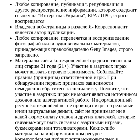
Любое копирование, публикация, републикация и
другое распространение информации, которое содержит
ссылку на "Интерфакс-Украина", EPA / UPG, строго
воспрещается.
Владелец веб-страницы в разделе Я- Корреспондент
является автор публикации.
Любое копирование, перепечатка и воспроизведение
фотографий и/или аудиовизуальных материалов,
принадлежащих правообладателю Getty Images, строго
запрещено.
Материалы сайта korrespondent.net предназначены для
лиц старше 21 года (21+). Участие в азартных играх
может вызвать игровую зависимость. Соблюдайте
правила (принципы) ответственной игры. При
обнаружении первых признаков зависимости
немедленно обратитесь к специалисту. Помните, что
участие в азартных играх не может являться источником
доходов или альтернативой работе. Информационный
ресурс korrespondent.net не проводит игры на реальные
и/или виртуальные деньги, сайт не принимает ни в
какой форме оплату ставок и других платежей, которые
связаны/могут быть связаны с азартными играми,
букмекерами или тотализаторами. Какие-либо
материалы на информационном ресурсе
korrespondent.net публикуются исключительно в