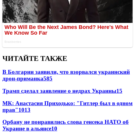
ЧИТАЙТЕ ТАКЖЕ
В Болгарии заявили, что взорвался украинский
дрон-приманка
585
Трамп сделал заявление о недрах Украины
15
МК: Анастасия Приходько: "Гитлер был в одном
прав"
10
13
Орбану не понравились слова генсека НАТО об
Украине в альянсе
10