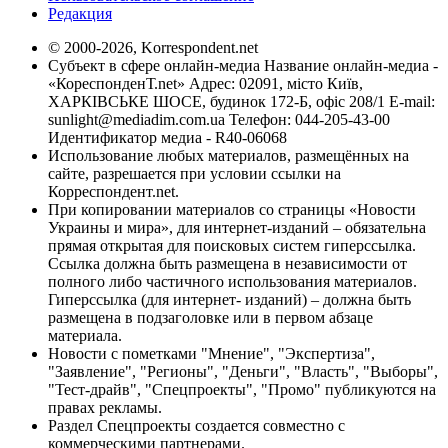
Редакция
© 2000-2026, Korrespondent.net
Субъект в сфере онлайн-медиа Название онлайн-медиа -
«КореспонденТ.net» Адрес: 02091, місто Київ,
ХАРКІВСЬКЕ ШОСЕ, будинок 172-Б, офіс 208/1 E-mail:
sunlight@mediadim.com.ua
Телефон: 044-205-43-00
Идентификатор медиа - R40-06068
Использование любых материалов, размещённых на
сайте, разрешается при условии ссылки на
Корреспондент.net.
При копировании материалов со страницы «Новости
Украины и мира», для интернет-изданий – обязательна
прямая открытая для поисковых систем гиперссылка.
Ссылка должна быть размещена в независимости от
полного либо частичного использования материалов.
Гиперссылка (для интернет- изданий) – должна быть
размещена в подзаголовке или в первом абзаце
материала.
Новости с пометками "Мнение", "Экспертиза",
"Заявление", "Регионы", "Деньги", "Власть", "Выборы",
"Тест-драйв", "Спецпроекты", "Промо" публикуются на
правах рекламы.
Раздел Спецпроекты создается совместно с
коммерческими партнерами.