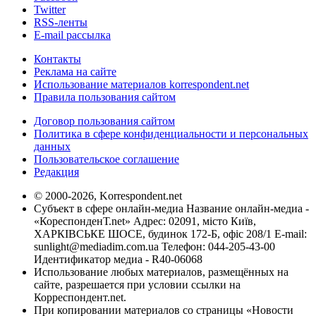
Twitter
RSS-ленты
E-mail рассылка
Контакты
Реклама на сайте
Использование материалов korrespondent.net
Правила пользования сайтом
Договор пользования сайтом
Политика в сфере конфиденциальности и персональных
данных
Пользовательское соглашение
Редакция
© 2000-2026, Korrespondent.net
Субъект в сфере онлайн-медиа Название онлайн-медиа -
«КореспонденТ.net» Адрес: 02091, місто Київ,
ХАРКІВСЬКЕ ШОСЕ, будинок 172-Б, офіс 208/1 E-mail:
sunlight@mediadim.com.ua
Телефон: 044-205-43-00
Идентификатор медиа - R40-06068
Использование любых материалов, размещённых на
сайте, разрешается при условии ссылки на
Корреспондент.net.
При копировании материалов со страницы «Новости