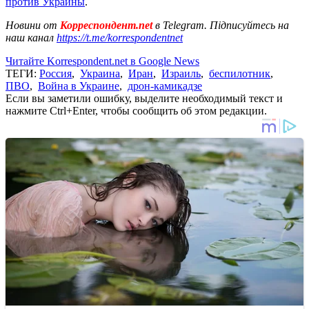
против Украины
.
Новини от
Корреспондент.net
в Telegram. Підписуйтесь на
наш канал
https://t.me/korrespondentnet
Читайте Korrespondent.net в Google News
ТЕГИ:
Россия
,
Украина
,
Иран
,
Израиль
,
беспилотник
,
ПВО
,
Война в Украине
,
дрон-камикадзе
Если вы заметили ошибку, выделите необходимый текст и
нажмите Ctrl+Enter, чтобы сообщить об этом редакции.