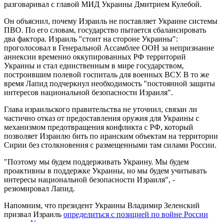
разговаривал с главой МИД Украины Дмитрием Кулебой.
Он объяснил, почему Израиль не поставляет Украине системы
ПВО. По его словам, государство пытается сбалансировать
два фактора. Израиль "стоит на стороне Украины":
проголосовал в Генеральной Ассамблее ООН за непризнание
аннексии временно оккупированных РФ территорий
Украины и стал единственным в мире государством,
построившим полевой госпиталь для военных ВСУ. В то же
время Лапид подчеркнул необходимость "постоянной защиты
интересов национальной безопасности Израиля".
Глава израильского правительства не уточнил, связан ли
частично отказ от предоставления оружия для Украины с
механизмом предотвращения конфликта с РФ, который
позволяет Израилю бить по иранским объектам на территории
Сирии без столкновения с размещенными там силами России.
"Поэтому мы будем поддерживать Украину. Мы будем
проактивны в поддержке Украины, но мы будем учитывать
интересы национальной безопасности Израиля", -
резюмировал Лапид.
Напомним, что президент Украины Владимир Зеленский
призвал Израиль
определиться с позицией по войне России