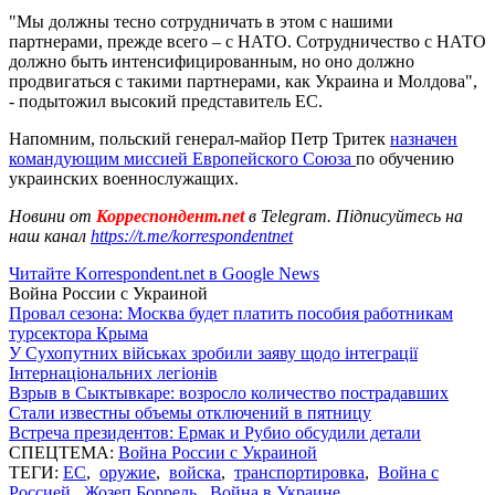
"Мы должны тесно сотрудничать в этом с нашими
партнерами, прежде всего – с НАТО. Сотрудничество с НАТО
должно быть интенсифицированным, но оно должно
продвигаться с такими партнерами, как Украина и Молдова",
- подытожил высокий представитель ЕС.
Напомним, польский генерал-майор Петр Тритек
назначен
командующим миссией Европейского Союза
по обучению
украинских военнослужащих.
Новини от
Корреспондент.net
в Telegram. Підписуйтесь на
наш канал
https://t.me/korrespondentnet
Читайте Korrespondent.net в Google News
Война России с Украиной
Провал сезона: Москва будет платить пособия работникам
турсектора Крыма
У Сухопутних військах зробили заяву щодо інтеграції
Інтернаціональних легіонів
Взрыв в Сыктывкаре: возросло количество пострадавших
Стали известны объемы отключений в пятницу
Встреча президентов: Ермак и Рубио обсудили детали
СПЕЦТЕМА:
Война России с Украиной
ТЕГИ:
ЕС
,
оружие
,
войска
,
транспортировка
,
Война с
Россией
,
Жозеп Боррель
,
Война в Украине