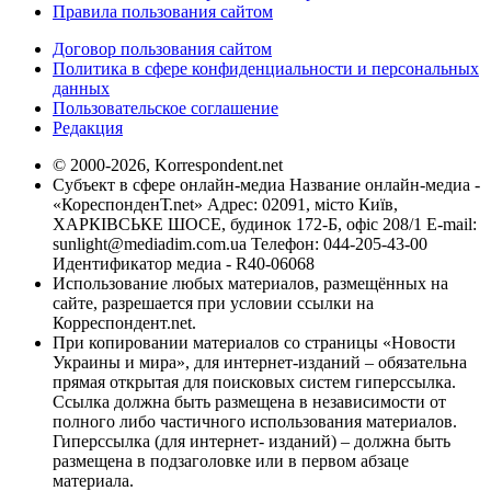
Правила пользования сайтом
Договор пользования сайтом
Политика в сфере конфиденциальности и персональных
данных
Пользовательское соглашение
Редакция
© 2000-2026, Korrespondent.net
Субъект в сфере онлайн-медиа Название онлайн-медиа -
«КореспонденТ.net» Адрес: 02091, місто Київ,
ХАРКІВСЬКЕ ШОСЕ, будинок 172-Б, офіс 208/1 E-mail:
sunlight@mediadim.com.ua
Телефон: 044-205-43-00
Идентификатор медиа - R40-06068
Использование любых материалов, размещённых на
сайте, разрешается при условии ссылки на
Корреспондент.net.
При копировании материалов со страницы «Новости
Украины и мира», для интернет-изданий – обязательна
прямая открытая для поисковых систем гиперссылка.
Ссылка должна быть размещена в независимости от
полного либо частичного использования материалов.
Гиперссылка (для интернет- изданий) – должна быть
размещена в подзаголовке или в первом абзаце
материала.