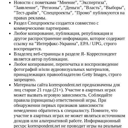
Новости с пометками "Мнение", "Экспертиза",
"Заявление", "Регионы", "Деньги", "Власть", "Выборы",
"Тест-драйв", "Спецпроекты", "Промо" публикуются на
правах рекламы.
Раздел Спецпроекты создается совместно с
коммерческими партнерами.
Любое копирование, публикация, републикация и
другое распространение информации, которое содержит
ссылку на "Интерфакс-Украина", EPA / UPG, строго
воспрещается.
Владелец веб-страницы в разделе Я- Корреспондент
является автор публикации.
Любое копирование, перепечатка и воспроизведение
фотографий и/или аудиовизуальных материалов,
принадлежащих правообладателю Getty Images, строго
запрещено.
Материалы сайта korrespondent.net предназначены для
лиц старше 21 года (21+). Участие в азартных играх
может вызвать игровую зависимость. Соблюдайте
правила (принципы) ответственной игры. При
обнаружении первых признаков зависимости
немедленно обратитесь к специалисту. Помните, что
участие в азартных играх не может являться источником
доходов или альтернативой работе. Информационный
ресурс korrespondent.net не проводит игры на реальные